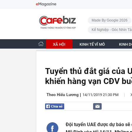
Bỏ qua điều hướng
CafeBiz - Trang chủ
Made By Google 2026
Kế Nghiệp - Góc Nhìn Tà
XÃ HỘI
KINH TẾ VĨ MÔ
KINH 
Tuyển thủ đắt giá của 
khiến hàng vạn CĐV buồ
|
Theo Hiếu Lương
|
14/11/2019 21:30 PM
Đội tuyển UAE được dự báo sẽ 