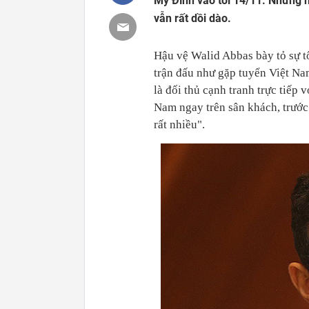
Mỹ Đình vào tối 14/11. Những n
vẫn rất dồi dào.
Hậu vệ Walid Abbas bày tỏ sự t
trận đấu như gặp tuyển Việt Na
là đối thủ cạnh tranh trực tiếp
Nam ngay trên sân khách, trước 
rất nhiều".