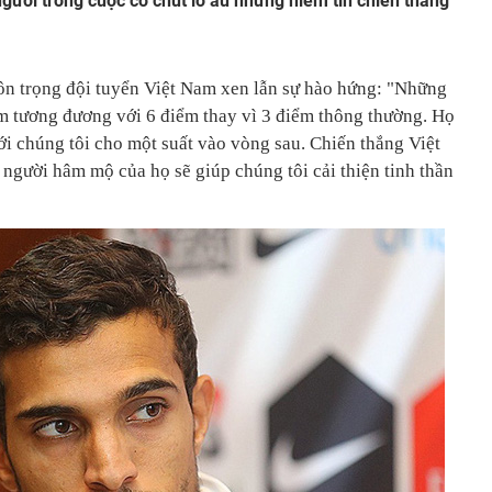
gười trong cuộc có chút lo âu nhưng niềm tin chiến thắng
ôn trọng đội tuyển Việt Nam xen lẫn sự hào hứng: "Những
m tương đương với 6 điểm thay vì 3 điểm thông thường. Họ
 với chúng tôi cho một suất vào vòng sau. Chiến thắng Việt
người hâm mộ của họ sẽ giúp chúng tôi cải thiện tinh thần