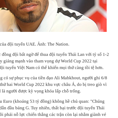
t của đội tuyển UAE. Ảnh: The Nation.
 đồng đội bất ngờ để thua đội tuyển Thái Lan với tỷ số 1-2
ày giáng mạnh vào tham vọng dự World Cup 2022 tại
đội tuyển Việt Nam có thể khiến mọi thứ càng tồi tệ hơn.
g có sự phục vụ của tiền đạo Ali Mabkhout, người ghi 6/8
 thứ hai World Cup 2022 khu vực châu Á, do bị treo giò vì
l là người được kỳ vọng khỏa lấp chỗ trống.
riệu Euro (khoảng 53 tỷ đồng) không hề chủ quan: "Chúng
 dẫn đầu bảng G. Tuy nhiên, thất bại trước đội tuyển Thái
tôi phải nỗ lực chiến thắng các trận còn lại nhằm giành vé