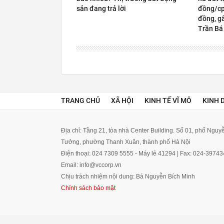
sản đang trả lời
đồng/cp,
đồng, gấ
Trần Bá
TRANG CHỦ
XÃ HỘI
KINH TẾ VĨ MÔ
KINH 
Địa chỉ: Tầng 21, tòa nhà Center Building. Số 01, phố Ngu
Tưởng, phường Thanh Xuân, thành phố Hà Nội
Điện thoại: 024 7309 5555 - Máy lẻ 41294 | Fax: 024-3974
Email: info@vccorp.vn
Chịu trách nhiệm nội dung: Bà Nguyễn Bích Minh
Chính sách bảo mật