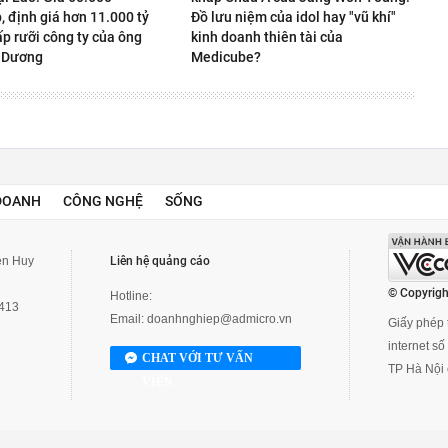
 định giá hơn 11.000 tỷ
Đồ lưu niệm của idol hay "vũ khí"
p rưỡi công ty của ông
kinh doanh thiên tài của
 Dương
Medicube?
DOANH
CÔNG NGHỆ
SỐNG
yễn Huy
Liên hệ quảng cáo
© Copyrigh
Hotline:
3413
Email:
doanhnghiep@admicro.vn
Giấy phép t
internet s
CHAT VỚI TƯ VẤN
TP Hà Nội 
VIÊN