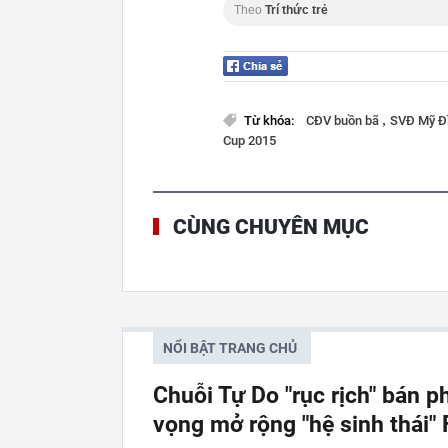
Theo
Trí thức trẻ
,
Từ khóa:
CĐV buồn bã
SVĐ Mỹ Đ
Cup 2015
CÙNG CHUYÊN MỤC
NỔI BẬT TRANG CHỦ
Chuỗi Tự Do "rục rịch" bán p
vọng mở rộng "hệ sinh thái