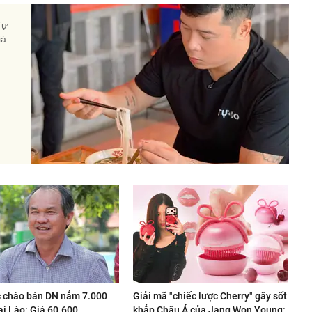
Tự
iá
 chào bán DN nắm 7.000
Giải mã "chiếc lược Cherry" gây sốt
ại Lào: Giá 60.600
khắp Châu Á của Jang Won Young: