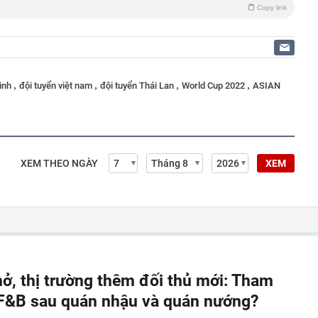
Copy link
,
,
,
,
ình
đội tuyển việt nam
đội tuyển Thái Lan
World Cup 2022
ASIAN
XEM THEO NGÀY
XEM
hở, thị trường thêm đối thủ mới: Tham
" F&B sau quán nhậu và quán nướng?