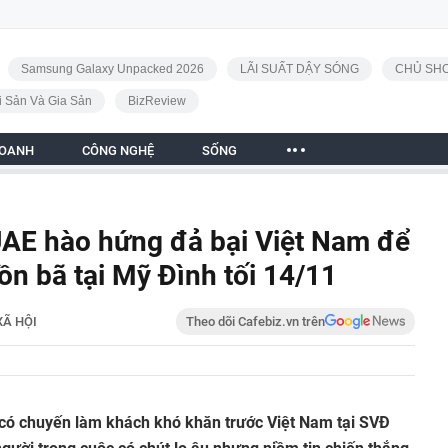
Samsung Galaxy Unpacked 2026
LÃI SUẤT DẬY SÓNG
CHỦ SHO
i Sản Và Gia Sản
BizReview
DOANH
CÔNG NGHỆ
SỐNG
UAE hào hứng đả bại Việt Nam để
n bã tại Mỹ Đình tối 14/11
XÃ HỘI
Theo dõi Cafebiz.vn trên
có chuyến làm khách khó khăn trước Việt Nam tại SVĐ