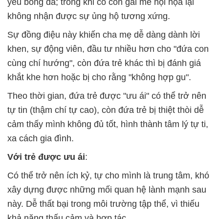
yêu bóng đá; trong khi cô con gái mê hội họa lại
không nhận được sự ủng hộ tương xứng.
Sự đồng điệu này khiến cha mẹ dễ dàng dành lời
khen, sự động viên, đầu tư nhiều hơn cho "đứa con
cùng chí hướng", còn đứa trẻ khác thì bị đánh giá
khắt khe hơn hoặc bị cho rằng "không hợp gu".
Theo thời gian, đứa trẻ được "ưu ái" có thể trở nên
tự tin (thậm chí tự cao), còn đứa trẻ bị thiệt thòi dễ
cảm thấy mình không đủ tốt, hình thành tâm lý tự ti,
xa cách gia đình.
Với trẻ được ưu ái
:
Có thể trở nên ích kỷ, tự cho mình là trung tâm, khó
xây dựng được những mối quan hệ lành mạnh sau
này. Dễ thất bại trong môi trường tập thể, vì thiếu
khả năng thấu cảm và hợp tác.