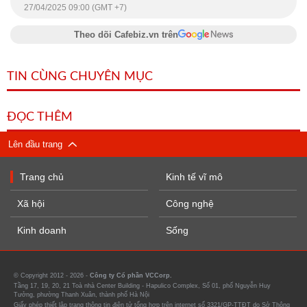
27/04/2025 09:00 (GMT +7)
Theo dõi Cafebiz.vn trên
TIN CÙNG CHUYÊN MỤC
ĐỌC THÊM
Lên đầu trang
Trang chủ
Kinh tế vĩ mô
Xã hội
Công nghệ
Kinh doanh
Sống
© Copyright 2012 - 2026 -
Công ty Cổ phần VCCorp.
Tầng 17, 19, 20, 21 Toà nhà Center Building - Hapulico Complex, Số 01, phố Nguyễn Huy
Tưởng, phường Thanh Xuân, thành phố Hà Nội
Giấy phép thiết lập trang thông tin điện tử tổng hợp trên internet số 3321/GP-TTĐT do Sở Thông