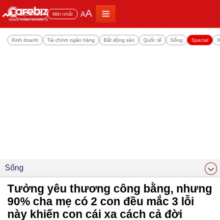
A
A
Đọc nhiều
Mới nhất
Kinh doanh
Tài chính ngân hàng
Bất động sản
Quốc tế
Sống
Special
X
Sống
Tưởng yêu thương công bằng, nhưng
90% cha mẹ có 2 con đều mắc 3 lỗi
này khiến con cái xa cách cả đời