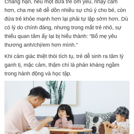
Chẳng hạn, nếu một đứa trẻ ốm yếu, nhạy cảm
hơn, cha mẹ sẽ dễ dồn nhiều sự chú ý cho bé, còn
đứa trẻ khỏe mạnh hơn lại phải tự lập sớm hơn. Dù
có lý do chính đáng, nhưng trong mắt trẻ nhỏ, sự
thiếu quan tâm ấy lại bị hiểu thành: "Bố mẹ yêu
thương anh/chị/em hơn mình."
Khi cảm giác thiệt thòi tích tụ, trẻ dễ sinh ra tâm lý
ganh tị, mặc cảm, thậm chí là phản kháng ngầm
trong hành động và học tập.