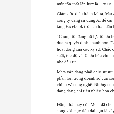
mức tổn thất lần lượt là 3 tỷ U
Giám đốc điều hành Meta, Mark 
công ty đang sử dụng AI để cải 
tảng Facebook trở nên hấp dẫn 
“Chúng tôi đang nỗ lực tối ưu hó
đưa ra quyết định nhanh hơn. Đồ
hoạt động của các kỹ sư. Chắc c
suất, tốc độ và tối ưu hóa chi 
nhà đầu tư.
Meta vẫn đang phải chịu sự sụt
phần lớn trong doanh số của côn
chính và công nghệ. Nhưng công
đang đang chi tiêu nhiều hơn c
Động thái này của Meta đã cho 
song với mục tiêu dài hạn là x