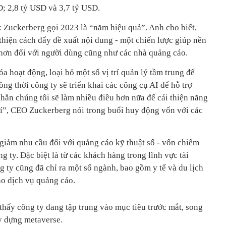
SD; 2,8 tỷ USD và 3,7 tỷ USD.
Zuckerberg gọi 2023 là “năm hiệu quả”. Anh cho biết,
thiện cách đẩy đề xuất nội dung - một chiến lược giúp nền
hơn đối với người dùng cũng như các nhà quảng cáo.
a hoạt động, loại bỏ một số vị trí quản lý tầm trung để
ng thời công ty sẽ triển khai các công cụ AI để hỗ trợ
hắn chúng tôi sẽ làm nhiều điều hơn nữa để cái thiện năng
phí”, CEO Zuckerberg nói trong buổi huy động vốn với các
 giảm nhu cầu đối với quảng cáo kỹ thuật số - vốn chiếm
g ty. Đặc biệt là từ các khách hàng trong lĩnh vực tài
 ty cũng đã chỉ ra một số ngành, bao gồm y tế và du lịch
ho dịch vụ quảng cáo.
thấy công ty đang tập trung vào mục tiêu trước mắt, song
ây dựng metaverse.