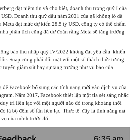
berg đặt niềm tin và cho biết, doanh thu trong quý I của
tỷ USD. Doanh thu quý đầu năm 2021 của gã khổng lồ đã
ếu Meta đạt mức dự kiến 28,5 tỷ USD, công ty có thể chấm
 nhà phân tích cũng đã dự đoán rằng Meta sẽ tăng trưởng
hông báo thu nhập quý IV/2022 không đạt yêu cầu, khiến
dốc. Snap cũng phải đối mặt với một số thách thức tương
rực tuyến giảm sút hay sự tăng trưởng như vũ bão của
 để Facebook bổ sung các tính năng mới vào dịch vụ của
gram. Năm 2017, Facebook thiết lập một tia sét sáng nhắc
uy trì liên lạc với một người nào đó trong khoảng thời
đó là bộ đếm số lần liên lạc. Thực tế, đây là tính năng mà
h vụ của mình trước đó.