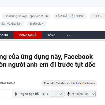
Samsung Galaxy Unpacked 2026
LÃI SUẤT DẬY SÓNG
CHỦ SHO
i Sản Và Gia Sản
BizReview
DOANH
CÔNG NGHỆ
SỐNG
ăng của ứng dụng này, Facebook
 còn người anh em đi trước tụt dốc
ÔNG NGHỆ
Theo dõi Cafebiz.vn trên
3:54
Nghe đọc bài