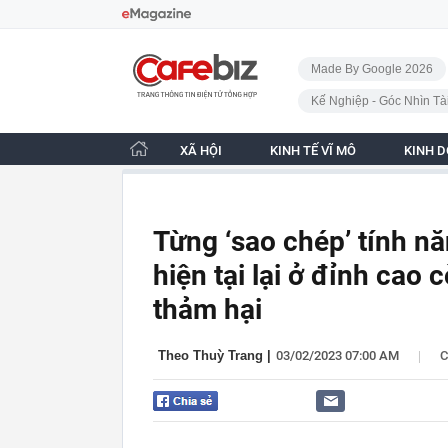
Bỏ qua điều hướng
CafeBiz - Trang chủ
Made By Google 2026
Kế Nghiệp - Góc Nhìn Tà
XÃ HỘI
KINH TẾ VĨ MÔ
KINH 
Từng ‘sao chép’ tính n
hiện tại lại ở đỉnh cao
thảm hại
|
Theo Thuỳ Trang
|
03/02/2023 07:00 AM
C