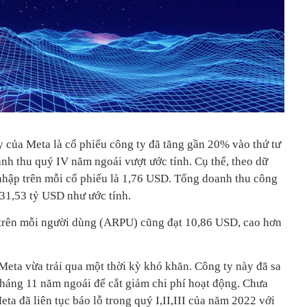
 của Meta là cổ phiếu công ty đã tăng gần 20% vào thứ tư
nh thu quý IV năm ngoái vượt ước tính. Cụ thể, theo dữ
 nhập trên mỗi cổ phiếu là 1,76 USD. Tổng doanh thu công
 31,53 tỷ USD như ước tính.
 trên mỗi người dùng (ARPU) cũng đạt 10,86 USD, cao hơn
Meta vừa trải qua một thời kỳ khó khăn. Công ty này đã sa
tháng 11 năm ngoái để cắt giảm chi phí hoạt động. Chưa
eta đã liên tục báo lỗ trong quý I,II,III của năm 2022 với