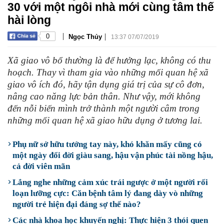
30 với một ngôi nhà mới cùng tâm thế
hài lòng
|
|
0
Ngọc Thủy
13:37 07/07/2019
Xã giao vô bổ thường là để hưởng lạc, không có thu
hoạch. Thay vì tham gia vào những mối quan hệ xã
giao vô ích đó, hãy tận dụng giá trị của sự cô đơn,
nâng cao năng lực bản thân. Như vậy, mới không
đến nỗi biến mình trở thành một người câm trong
những mối quan hệ xã giao hữu dụng ở tương lai.
Phụ nữ sở hữu tướng tay này, khó khăn mấy cũng có
một ngày đổi đời giàu sang, hậu vận phúc tài nồng hậu,
cả đời viên mãn
Lắng nghe những cảm xúc trái ngược ở một người rối
loạn lưỡng cực: Căn bệnh tâm lý đang dày vò những
người trẻ hiện đại đáng sợ thế nào?
Các nhà khoa học khuyến nghị: Thực hiện 3 thói quen