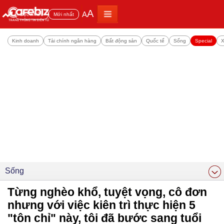
A
A
Đọc nhiều
Mới nhất
Kinh doanh
Tài chính ngân hàng
Bất động sản
Quốc tế
Sống
Special
X
Sống
Từng nghèo khổ, tuyệt vọng, cô đơn
nhưng với việc kiên trì thực hiện 5
"tôn chỉ" này, tôi đã bước sang tuổi