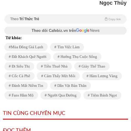
Ngọc Thủy
Theo
Trí Thức Trẻ
Copy link
Theo dõi Cafebiz.vn trên
Từ khóa:
Mùa Đông Giá Lạnh
Tìm Việc Làm
Đất Khách Quê Người
Hưởng Thụ Cuộc Sống
Đi Siêu Thị
Tiền Thuê Nhà
Giày Thể Thao
Cốc Cà Phê
Cảm Thấy Mệt Mỏi
Hàm Lượng Vàng
Đánh Mất Niềm Tin
Dằn Vặt Bản Thân
Fans Hâm Mộ
Người Qua Đường
Tiệm Bánh Ngọt
TIN CÙNG CHUYÊN MỤC
ĐỌC THÊM