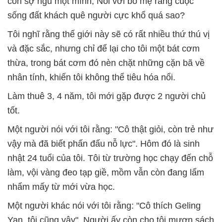
con sợ ngủ một mình; Nói với bố mẹ rằng cuộc
sống đất khách quê người cực khổ quá sao?
Tôi nghĩ rằng thế giới này sẽ có rất nhiều thứ thú vị
và đặc sắc, nhưng chỉ để lại cho tôi một bát cơm
thừa, trong bát cơm đó nèn chặt những cặn bã về
nhân tính, khiến tôi không thể tiêu hóa nổi.
Làm thuê 3, 4 năm, tôi mới gặp được 2 người chủ
tốt.
Một người nói với tôi rằng: "Cô thật giỏi, còn trẻ như
vậy mà đã biết phấn đấu nỗ lực". Hôm đó là sinh
nhật 24 tuổi của tôi. Tôi từ trường học chạy đến chỗ
làm, vội vàng đeo tạp giề, mồm vẫn còn đang lẩm
nhẩm mấy từ mới vừa học.
Một người khác nói với tôi rằng: "Cô thích Geling
Yan, tôi cũng vậy". Người ấy còn cho tôi mượn sách