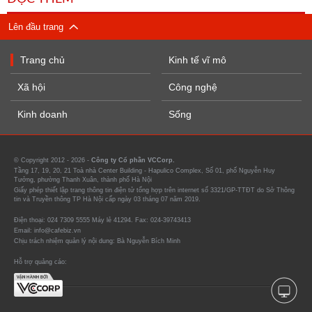
Lên đầu trang
Trang chủ
Kinh tế vĩ mô
Xã hội
Công nghệ
Kinh doanh
Sống
© Copyright 2012 - 2026 -
Công ty Cổ phần VCCorp.
Tầng 17, 19, 20, 21 Toà nhà Center Building - Hapulico Complex, Số 01, phố Nguyễn Huy
Tưởng, phường Thanh Xuân, thành phố Hà Nội
Giấy phép thiết lập trang thông tin điện tử tổng hợp trên internet số 3321/GP-TTĐT do Sở Thông
tin và Truyền thông TP Hà Nội cấp ngày 03 tháng 07 năm 2019.
Điện thoại: 024 7309 5555 Máy lẻ 41294. Fax: 024-39743413
Email: info@cafebiz.vn
Chịu trách nhiệm quản lý nội dung: Bà Nguyễn Bích Minh
Hỗ trợ quảng cáo: