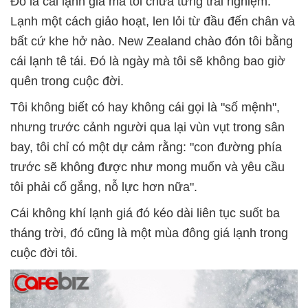
Đó là cái lạnh giá mà tôi chưa từng trải nghiệm.
Lạnh một cách giảo hoạt, len lỏi từ đầu đến chân và
bất cứ khe hở nào. New Zealand chào đón tôi bằng
cái lạnh tê tái. Đó là ngày mà tôi sẽ không bao giờ
quên trong cuộc đời.
Tôi không biết có hay không cái gọi là "số mệnh",
nhưng trước cảnh người qua lại vùn vụt trong sân
bay, tôi chỉ có một dự cảm rằng: "con đường phía
trước sẽ không được như mong muốn và yêu cầu
tôi phải cố gắng, nỗ lực hơn nữa".
Cái không khí lạnh giá đó kéo dài liên tục suốt ba
tháng trời, đó cũng là một mùa đông giá lạnh trong
cuộc đời tôi.