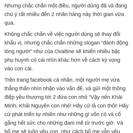
Nhưng chắc chắn một điều, người dùng đã và đang
chú ý rất nhiều đến 2 nhãn hàng này thời gian vừa
qua.
Không chắc chắn về việc người dùng sẽ thay đổi
khẩu vị, nhưng chắc chắn những slogan "đánh động
lòng người" như của Ovaltine sẽ khiến nhiều bậc
phụ huynh có cái nhìn khác hơn về cách kỳ vọng
vào con cái.
Trên trang facebook cá nhân, một người mẹ vừa
thẳng thắn nhìn nhận vào vấn đề, và gửi một thông
điệp yêu thương tới 2 đứa con nhỏ "Vậy nên Khải
Minh, Khải Nguyên con nhé! Hãy cứ là con thôi! Hãy
cứ phát triển tự nhiên như những gì vốn có và cố
gắng hết sức cho những đam mê từ trước giờ. Và
bố mẹ sẽ luôn yêu con, như cách bố mẹ vẫn yêu