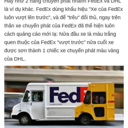
Hay như 2 hãng chuyển phát nhanh FedEx và DHL
là ví dụ khác. FedEx dùng khẩu hiệu "Xe của FedEx
luôn vượt lên trước", và để "trêu" đối thủ, ngay trên
thân xe chuyển phát của FedEx đã thể hiện luôn
cách quảng cáo mới lạ: Nửa đầu xe là màu trắng
quen thuộc của FedEx "vượt trước" nửa cuối xe
được sơn thành 1 chiếc xe chuyển phát màu vàng
của DHL.