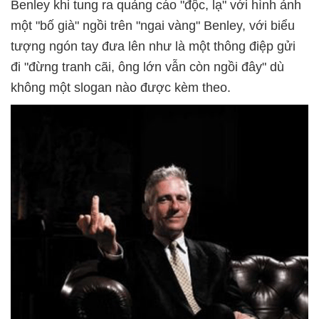
Benley khi tung ra quảng cáo "độc, lạ" với hình ảnh
một "bố già" ngồi trên "ngai vàng" Benley, với biểu
tượng ngón tay đưa lên như là một thông điệp gửi
đi "đừng tranh cãi, ông lớn vẫn còn ngồi đây" dù
không một slogan nào được kèm theo.