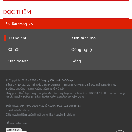
ĐỌC THÊM
Lên đầu trang
Trang chủ
Kinh tế vĩ mô
Xã hội
Công nghệ
Kinh doanh
Sống
© Copyright 2012 - 2026 -
Công ty Cổ phần VCCorp.
Tầng 17, 19, 20, 21 Toà nhà Center Building - Hapulico Complex, Số 01, phố Nguyễn Huy
Tưởng, phường Thanh Xuân, thành phố Hà Nội
Giấy phép thiết lập trang thông tin điện tử tổng hợp trên internet số 3321/GP-TTĐT do Sở Thông
tin và Truyền thông TP Hà Nội cấp ngày 03 tháng 07 năm 2019.
Điện thoại: 024 7309 5555 Máy lẻ 41294. Fax: 024-39743413
Email: info@cafebiz.vn
Chịu trách nhiệm quản lý nội dung: Bà Nguyễn Bích Minh
Hỗ trợ quảng cáo: