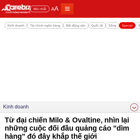
A
A
Đọc nhiều
Mới nhất
Kinh doanh
Tài chính ngân hàng
Bất động sản
Quốc tế
Sống
Special
X
Kinh doanh
Từ đại chiến Milo & Ovaltine, nhìn lại
những cuộc đối đầu quảng cáo "dìm
hàng" đó đây khắp thế giới