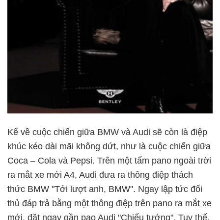
Kể về cuộc chiến giữa BMW và Audi sẽ còn là điệp
khúc kéo dài mãi không dứt, như là cuộc chiến giữa
Coca – Cola và Pepsi. Trên một tấm pano ngoài trời
ra mắt xe mới A4, Audi đưa ra thông điệp thách
thức BMW "Tới lượt anh, BMW". Ngay lập tức đối
thủ đáp trả bằng một thông điệp trên pano ra mắt xe
mới, đặt ngay gần pao Audi "Chiếu tướng". Tuy thế,