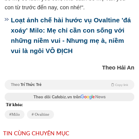
con từ trước đến nay, con nhé!".
Loạt ảnh chế hài hước vụ Ovaltine 'đá
xoáy' Milo: Mẹ chỉ cần con sống với
những niềm vui - Nhưng mẹ à, niềm
vui là ngôi VÔ ĐỊCH
Theo Hải An
Theo
Trí Thức Trẻ
Copy link
Theo dõi Cafebiz.vn trên
Từ khóa:
Milo
Ovaltine
TIN CÙNG CHUYÊN MỤC