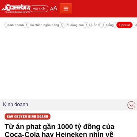
A
A
Đọc nhiều
Mới nhất
Kinh doanh
Tài chính ngân hàng
Bất động sản
Quốc tế
Sống
Special
X
Kinh doanh
Từ án phạt gần 1000 tỷ đồng của
Coca-Cola hay Heineken nhìn về