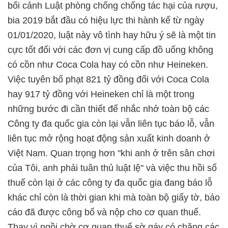
bối cảnh Luật phòng chống chống tác hại của rượu,
bia 2019 bắt đầu có hiệu lực thi hành kể từ ngày
01/01/2020, luật này vô tình hay hữu ý sẽ là một tin
cực tốt đối với các đơn vị cung cấp đồ uống không
có cồn như Coca Cola hay có cồn như Heineken.
Việc tuyên bố phạt 821 tỷ đồng đối với Coca Cola
hay 917 tỷ đồng với Heineken chỉ là một trong
những bước đi cần thiết để nhắc nhở toàn bộ các
Công ty đa quốc gia còn lại vẫn liên tục báo lỗ, vẫn
liên tục mở rộng hoạt động sản xuất kinh doanh ở
Việt Nam. Quan trọng hơn "khi anh ở trên sân chơi
của Tôi, anh phải tuân thủ luật lệ" và việc thu hồi số
thuế còn lại ở các công ty đa quốc gia đang báo lỗ
khác chỉ còn là thời gian khi mà toàn bộ giấy tờ, báo
cáo đã được công bố và nộp cho cơ quan thuế.
Thay vì ngồi chờ cơ quan thuế sờ gáy có chăng các