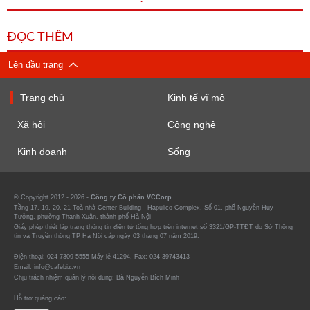
ĐỌC THÊM
Lên đầu trang
Trang chủ
Kinh tế vĩ mô
Xã hội
Công nghệ
Kinh doanh
Sống
© Copyright 2012 - 2026 -
Công ty Cổ phần VCCorp.
Tầng 17, 19, 20, 21 Toà nhà Center Building - Hapulico Complex, Số 01, phố Nguyễn Huy
Tưởng, phường Thanh Xuân, thành phố Hà Nội
Giấy phép thiết lập trang thông tin điện tử tổng hợp trên internet số 3321/GP-TTĐT do Sở Thông
tin và Truyền thông TP Hà Nội cấp ngày 03 tháng 07 năm 2019.
Điện thoại: 024 7309 5555 Máy lẻ 41294. Fax: 024-39743413
Email: info@cafebiz.vn
Chịu trách nhiệm quản lý nội dung: Bà Nguyễn Bích Minh
Hỗ trợ quảng cáo: