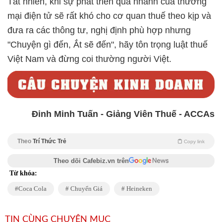
Tất nhiên, khi sự phát triển quá nhanh của thương
mại điện tử sẽ rất khó cho cơ quan thuế theo kịp và
đưa ra các thông tư, nghị định phù hợp nhưng
"Chuyện gì đến, Ắt sẽ đến", hãy tôn trọng luật thuế
Việt Nam và đừng coi thường người Việt.
Đinh Minh Tuấn - Giảng Viên Thuế - ACCAs
Theo
Trí Thức Trẻ
Copy link
Theo dõi Cafebiz.vn trên
Từ khóa:
Coca Cola
Chuyển Giá
Heineken
TIN CÙNG CHUYÊN MỤC