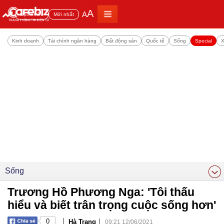
A
A
Đọc nhiều
Mới nhất
Kinh doanh
Tài chính ngân hàng
Bất động sản
Quốc tế
Sống
Special
X
Sống
Trương Hồ Phương Nga: 'Tôi thấu
hiểu và biết trân trọng cuộc sống hơn'
|
|
0
Hà Trang
09:21 12/06/2021