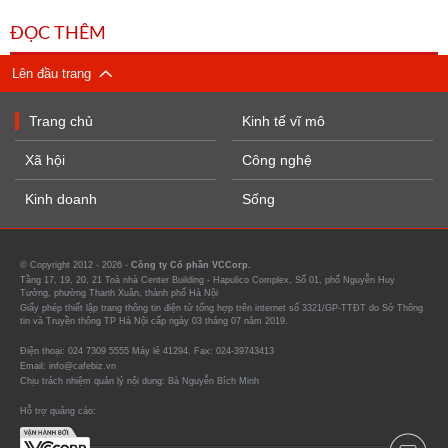
ĐỌC THÊM
Lên đầu trang
Trang chủ
Kinh tế vĩ mô
Xã hội
Công nghệ
Kinh doanh
Sống
© Copyright 2012 - 2026 -
Công ty Cổ phần VCCorp.
Tầng 17, 19, 20, 21 Toà nhà Center Building - Hapulico Complex, Số 01, phố Nguyễn Huy
Tưởng, phường Thanh Xuân, thành phố Hà Nội
Giấy phép thiết lập trang thông tin điện tử tổng hợp trên internet số 3321/GP-TTĐT do Sở Thông
tin và Truyền thông TP Hà Nội cấp ngày 03 tháng 07 năm 2019.
Điện thoại: 024 7309 5555 Máy lẻ 41294. Fax: 024-39743413
Email: info@cafebiz.vn
Chịu trách nhiệm quản lý nội dung: Bà Nguyễn Bích Minh
Hỗ trợ quảng cáo: