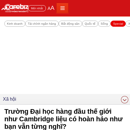
A
A
Đọc nhiều
Mới nhất
Kinh doanh
Tài chính ngân hàng
Bất động sản
Quốc tế
Sống
Special
X
Xã hội
Trường Đại học hàng đầu thế giới
như Cambridge liệu có hoàn hảo như
bạn vẫn từng nghĩ?