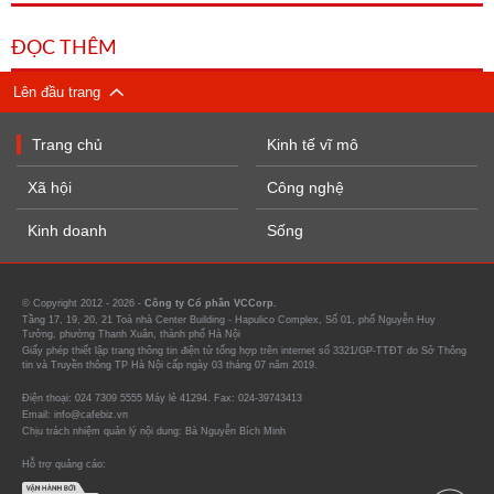
ĐỌC THÊM
Lên đầu trang
Trang chủ
Kinh tế vĩ mô
Xã hội
Công nghệ
Kinh doanh
Sống
© Copyright 2012 - 2026 -
Công ty Cổ phần VCCorp.
Tầng 17, 19, 20, 21 Toà nhà Center Building - Hapulico Complex, Số 01, phố Nguyễn Huy
Tưởng, phường Thanh Xuân, thành phố Hà Nội
Giấy phép thiết lập trang thông tin điện tử tổng hợp trên internet số 3321/GP-TTĐT do Sở Thông
tin và Truyền thông TP Hà Nội cấp ngày 03 tháng 07 năm 2019.
Điện thoại: 024 7309 5555 Máy lẻ 41294. Fax: 024-39743413
Email: info@cafebiz.vn
Chịu trách nhiệm quản lý nội dung: Bà Nguyễn Bích Minh
Hỗ trợ quảng cáo: