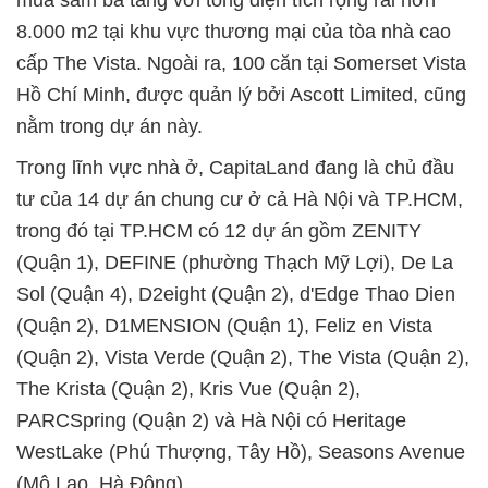
mua sắm ba tầng với tổng diện tích rộng rãi hơn
8.000 m2 tại khu vực thương mại của tòa nhà cao
cấp The Vista. Ngoài ra, 100 căn tại Somerset Vista
Hồ Chí Minh, được quản lý bởi Ascott Limited, cũng
nằm trong dự án này.
Trong lĩnh vực nhà ở, CapitaLand đang là chủ đầu
tư của 14 dự án chung cư ở cả Hà Nội và TP.HCM,
trong đó tại TP.HCM có 12 dự án gồm ZENITY
(Quận 1), DEFINE (phường Thạch Mỹ Lợi), De La
Sol (Quận 4), D2eight (Quận 2), d'Edge Thao Dien
(Quận 2), D1MENSION (Quận 1), Feliz en Vista
(Quận 2), Vista Verde (Quận 2), The Vista (Quận 2),
The Krista (Quận 2), Kris Vue (Quận 2),
PARCSpring (Quận 2) và Hà Nội có Heritage
WestLake (Phú Thượng, Tây Hồ), Seasons Avenue
(Mộ Lao, Hà Đông).