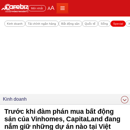
A
A
Đọc nhiều
Mới nhất
Kinh doanh
Tài chính ngân hàng
Bất động sản
Quốc tế
Sống
Special
X
Kinh doanh
Trước khi đàm phán mua bất động
sản của Vinhomes, CapitaLand đang
nắm giữ những dự án nào tại Việt