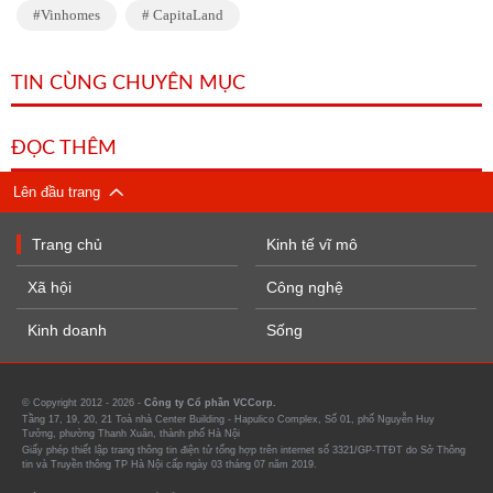
Vinhomes
CapitaLand
TIN CÙNG CHUYÊN MỤC
ĐỌC THÊM
Lên đầu trang
Trang chủ
Kinh tế vĩ mô
Xã hội
Công nghệ
Kinh doanh
Sống
© Copyright 2012 - 2026 -
Công ty Cổ phần VCCorp.
Tầng 17, 19, 20, 21 Toà nhà Center Building - Hapulico Complex, Số 01, phố Nguyễn Huy
Tưởng, phường Thanh Xuân, thành phố Hà Nội
Giấy phép thiết lập trang thông tin điện tử tổng hợp trên internet số 3321/GP-TTĐT do Sở Thông
tin và Truyền thông TP Hà Nội cấp ngày 03 tháng 07 năm 2019.