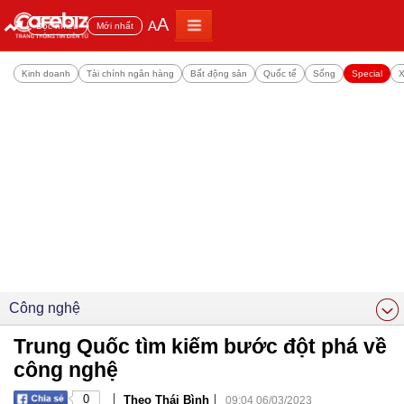
A
A
Đọc nhiều
Mới nhất
Kinh doanh
Tài chính ngân hàng
Bất động sản
Quốc tế
Sống
Special
X
Công nghệ
Trung Quốc tìm kiếm bước đột phá về
công nghệ
|
|
0
Theo Thái Bình
09:04 06/03/2023