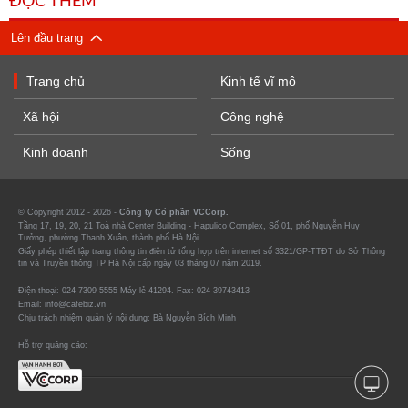
ĐỌC THÊM
Lên đầu trang
Trang chủ
Kinh tế vĩ mô
Xã hội
Công nghệ
Kinh doanh
Sống
© Copyright 2012 - 2026 -
Công ty Cổ phần VCCorp.
Tầng 17, 19, 20, 21 Toà nhà Center Building - Hapulico Complex, Số 01, phố Nguyễn Huy
Tưởng, phường Thanh Xuân, thành phố Hà Nội
Giấy phép thiết lập trang thông tin điện tử tổng hợp trên internet số 3321/GP-TTĐT do Sở Thông
tin và Truyền thông TP Hà Nội cấp ngày 03 tháng 07 năm 2019.
Điện thoại: 024 7309 5555 Máy lẻ 41294. Fax: 024-39743413
Email: info@cafebiz.vn
Chịu trách nhiệm quản lý nội dung: Bà Nguyễn Bích Minh
Hỗ trợ quảng cáo: