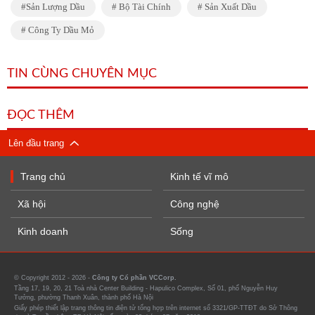
Sản Lượng Dầu
Bộ Tài Chính
Sản Xuất Dầu
Công Ty Dầu Mỏ
TIN CÙNG CHUYÊN MỤC
ĐỌC THÊM
Lên đầu trang
Trang chủ
Kinh tế vĩ mô
Xã hội
Công nghệ
Kinh doanh
Sống
© Copyright 2012 - 2026 -
Công ty Cổ phần VCCorp.
Tầng 17, 19, 20, 21 Toà nhà Center Building - Hapulico Complex, Số 01, phố Nguyễn Huy
Tưởng, phường Thanh Xuân, thành phố Hà Nội
Giấy phép thiết lập trang thông tin điện tử tổng hợp trên internet số 3321/GP-TTĐT do Sở Thông