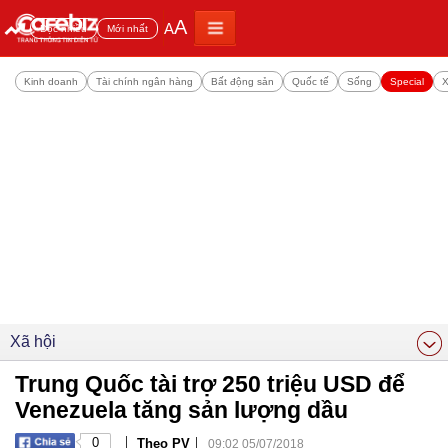
A
A
Đọc nhiều
Mới nhất
Kinh doanh
Tài chính ngân hàng
Bất động sản
Quốc tế
Sống
Special
X
Xã hội
Trung Quốc tài trợ 250 triệu USD để
Venezuela tăng sản lượng dầu
|
|
0
Theo PV
09:02 05/07/2018