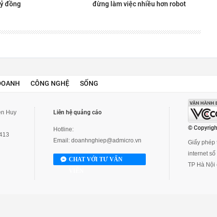
tỷ đồng
đừng làm việc nhiều hơn robot
DOANH
CÔNG NGHỆ
SỐNG
yễn Huy
Liên hệ quảng cáo
© Copyrigh
Hotline:
3413
Email:
doanhnghiep@admicro.vn
Giấy phép t
internet s
CHAT VỚI TƯ VẤN
TP Hà Nội 
VIÊN