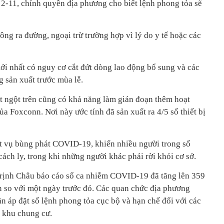
-11, chính quyền địa phương cho biết lệnh phong tỏa sẽ
ng ra đường, ngoại trừ trường hợp vì lý do y tế hoặc các
ới nhất có nguy cơ cắt đứt dòng lao động bổ sung và các
g sản xuất trước mùa lễ.
 ngột trên cũng có khả năng làm gián đoạn thêm hoạt
ủa Foxconn. Nơi này ước tính đã sản xuất ra 4/5 số thiết bị
t vụ bùng phát COVID-19, khiến nhiều người trong số
ách ly, trong khi những người khác phải rời khỏi cơ sở.
Trịnh Châu báo cáo số ca nhiễm COVID-19 đã tăng lên 359
ần so với một ngày trước đó. Các quan chức địa phương
n áp đặt số lệnh phong tỏa cục bộ và hạn chế đối với các
 khu chung cư.