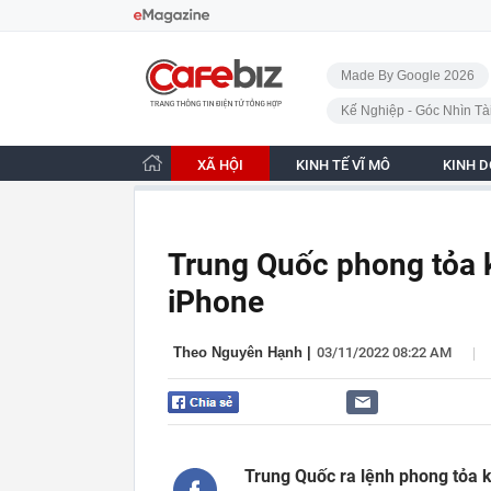
Bỏ qua điều hướng
CafeBiz - Trang chủ
Made By Google 2026
Kế Nghiệp - Góc Nhìn Tà
XÃ HỘI
KINH TẾ VĨ MÔ
KINH 
Trung Quốc phong tỏa 
iPhone
|
Theo Nguyên Hạnh
|
03/11/2022 08:22 AM
Trung Quốc ra lệnh phong tỏa 