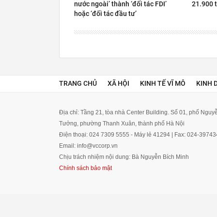
nước ngoài’ thành ‘đối tác FDI’
21.900 
hoặc ‘đối tác đầu tư’
TRANG CHỦ
XÃ HỘI
KINH TẾ VĨ MÔ
KINH 
Địa chỉ: Tầng 21, tòa nhà Center Building. Số 01, phố Ngu
Tưởng, phường Thanh Xuân, thành phố Hà Nội
Điện thoại: 024 7309 5555 - Máy lẻ 41294 | Fax: 024-3974
Email: info@vccorp.vn
Chịu trách nhiệm nội dung: Bà Nguyễn Bích Minh
Chính sách bảo mật