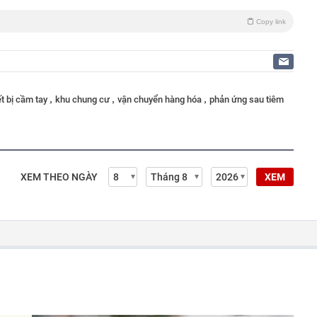
Copy link
,
,
,
ết bị cầm tay
khu chung cư
vận chuyển hàng hóa
phản ứng sau tiêm
XEM THEO NGÀY
XEM