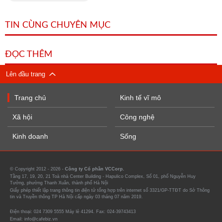
TIN CÙNG CHUYÊN MỤC
ĐỌC THÊM
Lên đầu trang
Trang chủ
Kinh tế vĩ mô
Xã hội
Công nghệ
Kinh doanh
Sống
© Copyright 2012 - 2026 -
Công ty Cổ phần VCCorp.
Tầng 17, 19, 20, 21 Toà nhà Center Building - Hapulico Complex, Số 01, phố Nguyễn Huy
Tưởng, phường Thanh Xuân, thành phố Hà Nội
Giấy phép thiết lập trang thông tin điện tử tổng hợp trên internet số 3321/GP-TTĐT do Sở Thông
tin và Truyền thông TP Hà Nội cấp ngày 03 tháng 07 năm 2019.
Điện thoại: 024 7309 5555 Máy lẻ 41294. Fax: 024-39743413
Email: info@cafebiz.vn