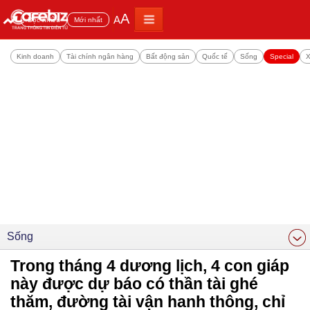
A
A
Đọc nhiều
Mới nhất
Kinh doanh
Tài chính ngân hàng
Bất động sản
Quốc tế
Sống
Special
X
Sống
Trong tháng 4 dương lịch, 4 con giáp
này được dự báo có thần tài ghé
thăm, đường tài vận hanh thông, chỉ