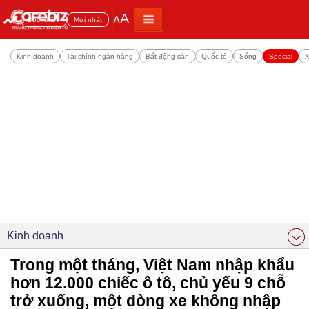
A
A
Đọc nhiều
Mới nhất
Kinh doanh
Tài chính ngân hàng
Bất động sản
Quốc tế
Sống
Special
X
Kinh doanh
Trong một tháng, Việt Nam nhập khẩu
hơn 12.000 chiếc ô tô, chủ yếu 9 chỗ
trở xuống, một dòng xe không nhập