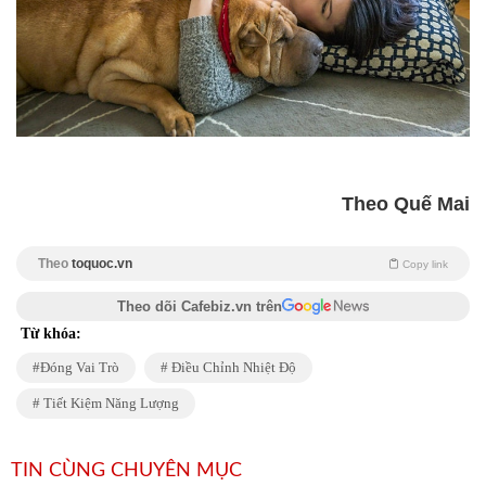
Theo Quế Mai
Theo
toquoc.vn
Copy link
Theo dõi Cafebiz.vn trên
Từ khóa:
Đóng Vai Trò
Điều Chỉnh Nhiệt Độ
Tiết Kiệm Năng Lượng
TIN CÙNG CHUYÊN MỤC