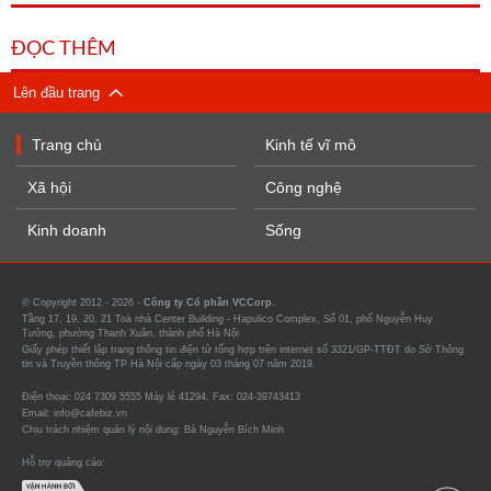
ĐỌC THÊM
Lên đầu trang
Trang chủ
Kinh tế vĩ mô
Xã hội
Công nghệ
Kinh doanh
Sống
© Copyright 2012 - 2026 -
Công ty Cổ phần VCCorp.
Tầng 17, 19, 20, 21 Toà nhà Center Building - Hapulico Complex, Số 01, phố Nguyễn Huy
Tưởng, phường Thanh Xuân, thành phố Hà Nội
Giấy phép thiết lập trang thông tin điện tử tổng hợp trên internet số 3321/GP-TTĐT do Sở Thông
tin và Truyền thông TP Hà Nội cấp ngày 03 tháng 07 năm 2019.
Điện thoại: 024 7309 5555 Máy lẻ 41294. Fax: 024-39743413
Email: info@cafebiz.vn
Chịu trách nhiệm quản lý nội dung: Bà Nguyễn Bích Minh
Hỗ trợ quảng cáo: