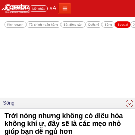
A
A
Đọc nhiều
Mới nhất
Kinh doanh
Tài chính ngân hàng
Bất động sản
Quốc tế
Sống
Special
X
Sống
Trời nóng nhưng không có điều hòa
không khí ư, đây sẽ là các mẹo nhỏ
giúp bạn dễ ngủ hơn