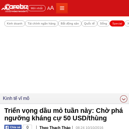
A
A
Đọc nhiều
Mới nhất
Kinh doanh
Tài chính ngân hàng
Bất động sản
Quốc tế
Sống
Special
X
Kinh tế vĩ mô
Triển vọng dầu mỏ tuần này: Chờ phá
ngưỡng kháng cự 50 USD/thùng
|
|
0
Theo Thạch Thảo
08:24 10/10/2016