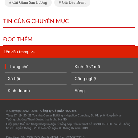
Cắt Giảm Sản Lượng
Giá Dầu Brent
TIN CÙNG CHUYÊN MỤC
ĐỌC THÊM
Lên đầu trang
Trang chủ
Kinh tế vĩ mô
Xã hội
Công nghệ
Kinh doanh
Sống
© Copyright 2012 - 2026 -
Công ty Cổ phần VCCorp.
Tầng 17, 19, 20, 21 Toà nhà Center Building - Hapulico Complex, Số 01, phố Nguyễn Huy
Tưởng, phường Thanh Xuân, thành phố Hà Nội
Giấy phép thiết lập trang thông tin điện tử tổng hợp trên internet số 3321/GP-TTĐT do Sở Thông
tin và Truyền thông TP Hà Nội cấp ngày 03 tháng 07 năm 2019.
Điện thoại: 024 7309 5555 Máy lẻ 41294. Fax: 024-39743413