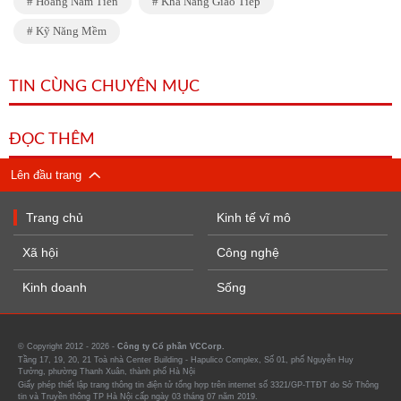
Hoàng Nam Tiến
Khả Năng Giao Tiếp
Kỹ Năng Mềm
TIN CÙNG CHUYÊN MỤC
ĐỌC THÊM
Lên đầu trang
Trang chủ
Kinh tế vĩ mô
Xã hội
Công nghệ
Kinh doanh
Sống
© Copyright 2012 - 2026 -
Công ty Cổ phần VCCorp.
Tầng 17, 19, 20, 21 Toà nhà Center Building - Hapulico Complex, Số 01, phố Nguyễn Huy
Tưởng, phường Thanh Xuân, thành phố Hà Nội
Giấy phép thiết lập trang thông tin điện tử tổng hợp trên internet số 3321/GP-TTĐT do Sở Thông
tin và Truyền thông TP Hà Nội cấp ngày 03 tháng 07 năm 2019.