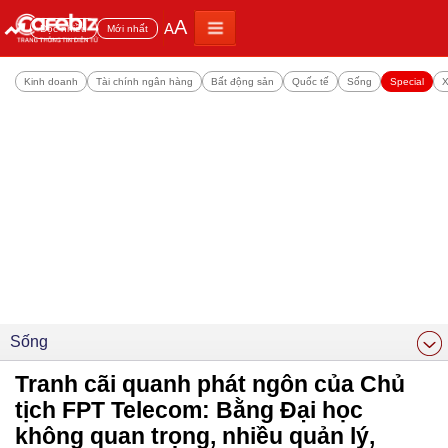
A
A
Đọc nhiều
Mới nhất
Kinh doanh
Tài chính ngân hàng
Bất động sản
Quốc tế
Sống
Special
X
Sống
Tranh cãi quanh phát ngôn của Chủ
tịch FPT Telecom: Bằng Đại học
không quan trọng, nhiều quản lý,