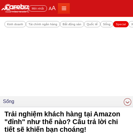
A
A
Đọc nhiều
Mới nhất
Kinh doanh
Tài chính ngân hàng
Bất động sản
Quốc tế
Sống
Special
X
Sống
Trải nghiệm khách hàng tại Amazon
"đỉnh" như thế nào? Câu trả lời chi
tiết sẽ khiến bạn choáng!