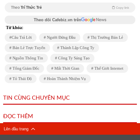
Theo
Trí Thức Trẻ
Copy link
Theo dõi Cafebiz.vn trên
Từ khóa:
Câu Trả Lời
Người Đứng Đầu
Thị Trường Bán Lẻ
Bán Lẻ Trực Tuyến
Thành Lập Công Ty
Nguồn Thông Tin
Công Ty Sáng Tạo
Tổng Giám Đốc
Mất Thời Gian
Thế Giới Internet
Tỏ Thái Độ
Hoàn Thành Nhiệm Vụ
TIN CÙNG CHUYÊN MỤC
ĐỌC THÊM
Lên đầu trang