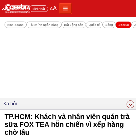
A
A
Đọc nhiều
Mới nhất
Kinh doanh
Tài chính ngân hàng
Bất động sản
Quốc tế
Sống
Special
X
Xã hội
TP.HCM: Khách và nhân viên quán trà
sữa FOX TEA hỗn chiến vì xếp hàng
chờ lâu