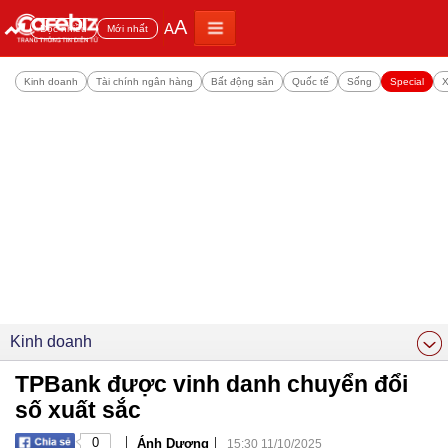
A
A
Đọc nhiều
Mới nhất
Kinh doanh
Tài chính ngân hàng
Bất động sản
Quốc tế
Sống
Special
X
Kinh doanh
TPBank được vinh danh chuyển đổi
số xuất sắc
|
|
0
Ánh Dương
15:30 11/10/2025