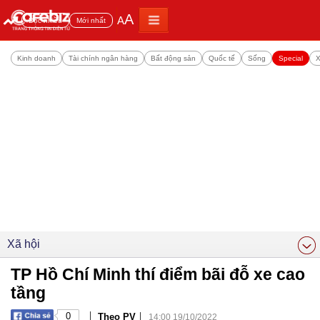
A
A
Đọc nhiều
Mới nhất
Kinh doanh
Tài chính ngân hàng
Bất động sản
Quốc tế
Sống
Special
X
Xã hội
TP Hồ Chí Minh thí điểm bãi đỗ xe cao
tầng
|
|
0
Theo PV
14:00 19/10/2022