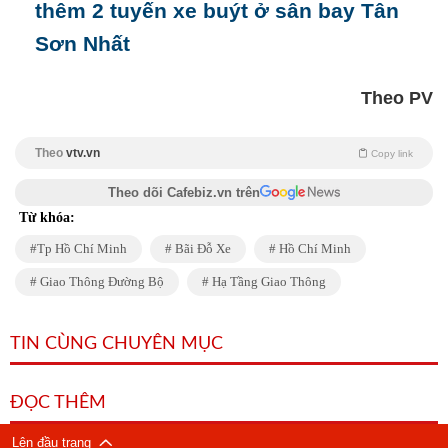
thêm 2 tuyến xe buýt ở sân bay Tân
Sơn Nhất
Theo PV
Theo
vtv.vn
Copy link
Theo dõi Cafebiz.vn trên
Từ khóa:
Tp Hồ Chí Minh
Bãi Đỗ Xe
Hồ Chí Minh
Giao Thông Đường Bộ
Hạ Tầng Giao Thông
TIN CÙNG CHUYÊN MỤC
ĐỌC THÊM
Lên đầu trang