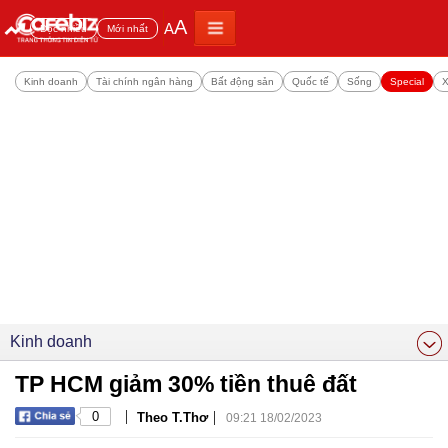
A
A
Đọc nhiều
Mới nhất
Kinh doanh
Tài chính ngân hàng
Bất động sản
Quốc tế
Sống
Special
X
Kinh doanh
TP HCM giảm 30% tiền thuê đất
|
|
0
Theo T.Thơ
09:21 18/02/2023