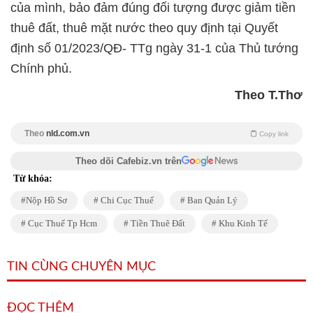
của mình, bảo đảm đúng đối tượng được giảm tiền
thuê đất, thuê mặt nước theo quy định tại Quyết
định số 01/2023/QĐ- TTg ngày 31-1 của Thủ tướng
Chính phủ.
Theo T.Thơ
Theo
nld.com.vn
Copy link
Theo dõi Cafebiz.vn trên
Từ khóa:
Nộp Hồ Sơ
Chi Cục Thuế
Ban Quản Lý
Cục Thuế Tp Hcm
Tiền Thuê Đất
Khu Kinh Tế
TIN CÙNG CHUYÊN MỤC
ĐỌC THÊM