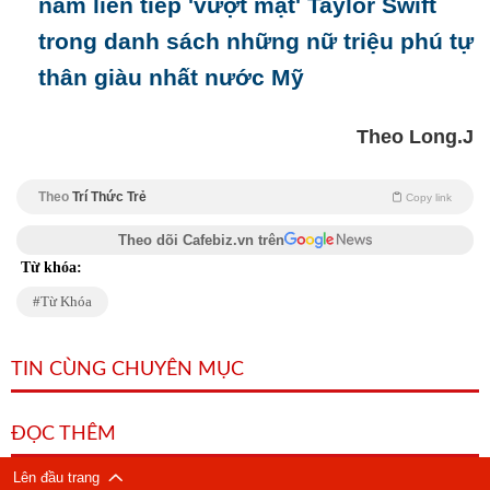
năm liên tiếp 'vượt mặt' Taylor Swift
trong danh sách những nữ triệu phú tự
thân giàu nhất nước Mỹ
Theo Long.J
Theo
Trí Thức Trẻ
Copy link
Theo dõi Cafebiz.vn trên
Từ khóa:
Từ Khóa
TIN CÙNG CHUYÊN MỤC
ĐỌC THÊM
Lên đầu trang