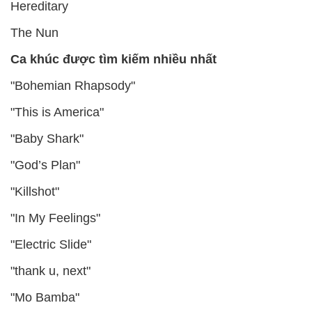
Hereditary
The Nun
Ca khúc được tìm kiếm nhiều nhất
"Bohemian Rhapsody"
"This is America"
"Baby Shark"
"God’s Plan"
"Killshot"
"In My Feelings"
"Electric Slide"
"thank u, next"
"Mo Bamba"