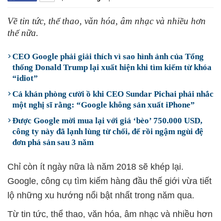
Về tin tức, thể thao, văn hóa, âm nhạc và nhiều hơn
thế nữa.
CEO Google phải giải thích vì sao hình ảnh của Tổng
thống Donald Trump lại xuất hiện khi tìm kiếm từ khóa
“idiot”
Cả khán phòng cười ồ khi CEO Sundar Pichai phải nhắc
một nghị sĩ rằng: “Google không sản xuất iPhone”
Được Google mời mua lại với giá ‘bèo’ 750.000 USD,
công ty này đã lạnh lùng từ chối, để rồi ngậm ngùi đệ
đơn phá sản sau 3 năm
Chỉ còn ít ngày nữa là năm 2018 sẽ khép lại.
Google, công cụ tìm kiếm hàng đầu thế giới vừa tiết
lộ những xu hướng nổi bật nhất trong năm qua.
Từ tin tức, thể thao, văn hóa, âm nhạc và nhiều hơn