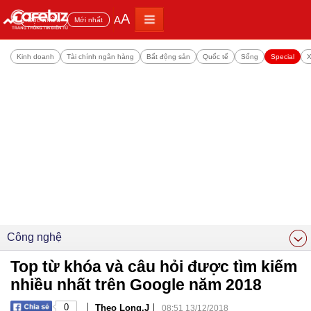
A
A
Đọc nhiều
Mới nhất
Kinh doanh
Tài chính ngân hàng
Bất động sản
Quốc tế
Sống
Special
X
Công nghệ
Top từ khóa và câu hỏi được tìm kiếm
nhiều nhất trên Google năm 2018
|
|
0
Theo Long.J
08:51 13/12/2018