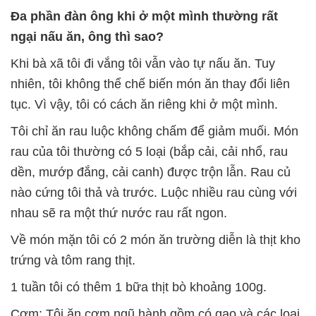
Đa phần đàn ông khi ở một mình thường rất
ngại nấu ăn, ông thì sao?
Khi bà xã tôi đi vắng tôi vẫn vào tự nấu ăn. Tuy
nhiên, tôi không thể chế biến món ăn thay đổi liên
tục. Vì vậy, tôi có cách ăn riêng khi ở một mình.
Tôi chỉ ăn rau luộc không chấm để giảm muối. Món
rau của tôi thường có 5 loại (bắp cải, cải nhổ, rau
dền, mướp đắng, cải canh) được trộn lẫn. Rau củ
nào cứng tôi thả và trước. Luộc nhiều rau cùng với
nhau sẽ ra một thứ nước rau rất ngon.
Về món mặn tôi có 2 món ăn trường diễn là thịt kho
trứng và tôm rang thịt.
1 tuần tôi có thêm 1 bữa thịt bò khoảng 100g.
Cơm: Tôi ăn cơm ngũ hành gồm có gạo và các loại