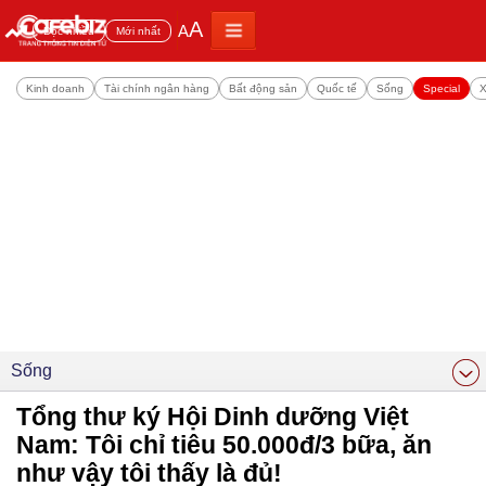
A
A
Đọc nhiều
Mới nhất
Kinh doanh
Tài chính ngân hàng
Bất động sản
Quốc tế
Sống
Special
X
Sống
Tổng thư ký Hội Dinh dưỡng Việt
Nam: Tôi chỉ tiêu 50.000đ/3 bữa, ăn
như vậy tôi thấy là đủ!