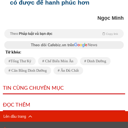
có được để hanh phúc hơn
Ngọc Minh
Theo
Pháp luật và bạn đọc
Copy link
Theo dõi Cafebiz.vn trên
Từ khóa:
Tổng Thư Ký
Chế Biến Món Ăn
Dinh Dưỡng
Cân Bằng Dinh Dưỡng
Ăn Đủ Chất
TIN CÙNG CHUYÊN MỤC
ĐỌC THÊM
Lên đầu trang