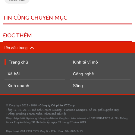
TIN CÙNG CHUYÊN MỤC
ĐỌC THÊM
Lên đầu trang
Trang chủ
Kinh tế vĩ mô
Xã hội
Công nghệ
Kinh doanh
Sống
© Copyright 2012 - 2026 -
Công ty Cổ phần VCCorp.
Tầng 17, 19, 20, 21 Toà nhà Center Building - Hapulico Complex, Số 01, phố Nguyễn Huy
Tưởng, phường Thanh Xuân, thành phố Hà Nội
Giấy phép thiết lập trang thông tin điện tử tổng hợp trên internet số 3321/GP-TTĐT do Sở Thông
tin và Truyền thông TP Hà Nội cấp ngày 03 tháng 07 năm 2019.
Điện thoại: 024 7309 5555 Máy lẻ 41294. Fax: 024-39743413