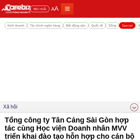
A
A
Đọc nhiều
Mới nhất
Kinh doanh
Tài chính ngân hàng
Bất động sản
Quốc tế
Sống
Special
X
Xã hội
Tổng công ty Tân Cảng Sài Gòn hợp
tác cùng Học viện Doanh nhân MVV
triển khai đào tạo hỗn hợp cho cán bộ