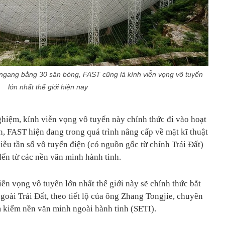
 ngang bằng 30 sân bóng, FAST cũng là kính viễn vọng vô tuyến
lớn nhất thế giới hiện nay
ghiệm, kính viễn vọng vô tuyến này chính thức đi vào hoạt
n, FAST hiện đang trong quá trình nâng cấp về mặt kĩ thuật
hiễu tần số vô tuyến điện (có nguồn gốc từ chính Trái Đất)
 đến từ các nền văn minh hành tinh.
iễn vọng vô tuyến lớn nhất thế giới này sẽ chính thức bắt
oài Trái Đất, theo tiết lộ của ông Zhang Tongjie, chuyên
 kiếm nền văn minh ngoài hành tinh (SETI).