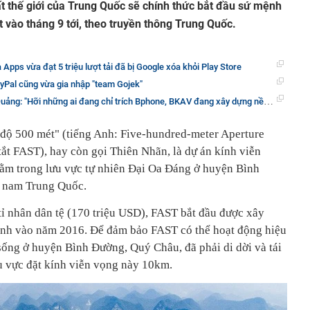
ất thế giới của Trung Quốc sẽ chính thức bắt đầu sứ mệnh
 vào tháng 9 tới, theo truyền thông Trung Quốc.
pps vừa đạt 5 triệu lượt tải đã bị Google xóa khỏi Play Store
yPal cũng vừa gia nhập "team Gojek"
hững ai đang chỉ trích Bphone, BKAV đang xây dựng nền công nghiệp smartphone Việt Nam đấy"
độ 500 mét" (tiếng Anh: Five-hundred-meter Aperture
 tắt FAST), hay còn gọi Thiên Nhãn, là dự án kính viễn
ằm trong lưu vực tự nhiên Đại Oa Đáng ở huyện Bình
y nam Trung Quốc.
 tỉ nhân dân tệ (170 triệu USD), FAST bắt đầu được xây
nh vào năm 2016. Để đảm bảo FAST có thể hoạt động hiệu
sống ở huyện Bình Đường, Quý Châu, đã phải di dời và tái
hu vực đặt kính viễn vọng này 10km.