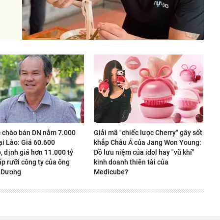
 chào bán DN nắm 7.000
Giải mã "chiếc lược Cherry" gây sốt
ại Lào: Giá 60.600
khắp Châu Á của Jang Won Young:
 định giá hơn 11.000 tỷ
Đồ lưu niệm của idol hay "vũ khí"
p rưỡi công ty của ông
kinh doanh thiên tài của
 Dương
Medicube?