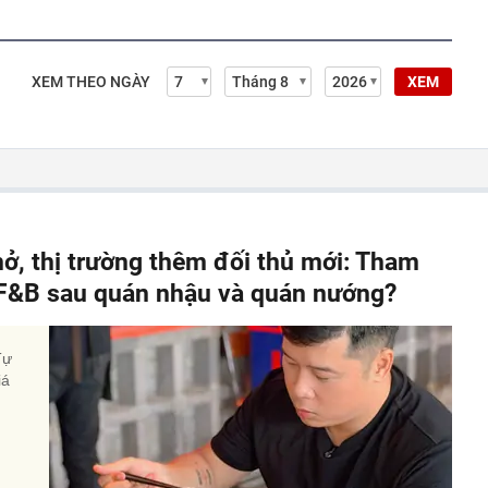
XEM THEO NGÀY
XEM
hở, thị trường thêm đối thủ mới: Tham
" F&B sau quán nhậu và quán nướng?
Tự
iá