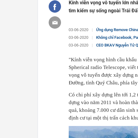
Kính viễn vọng vô tuyến lớn nh
tìm kiếm sự sống ngoài Trái Đất
Ứng dụng Remove China A
03-06-2020
Không chỉ Facebook, Pa
03-06-2020
CEO BKAV Nguyễn Tử Quảng: "Hỡi n
03-06-2020
"Kính viễn vọng hình cầu khẩu 
Spherical radio Telescope, viết
vọng vô tuyến được xây dựng n
Đường, tỉnh Quý Châu, phía tâ
Có chi phí xây dựng lên tới 1,2
dựng vào năm 2011 và hoàn thà
quả, khoảng 7.000 cư dân sinh 
định cư tại một thị trấn cách k