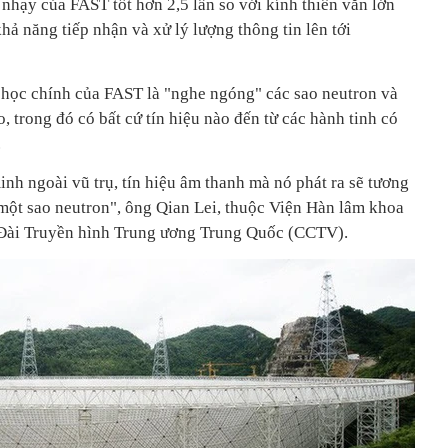
ộ nhạy của FAST tốt hơn 2,5 lần so với kính thiên văn lớn
khả năng tiếp nhận và xử lý lượng thông tin lên tới
học chính của FAST là "nghe ngóng" các sao neutron và
, trong đó có bất cứ tín hiệu nào đến từ các hành tinh có
.
inh ngoài vũ trụ, tín hiệu âm thanh mà nó phát ra sẽ tương
 một sao neutron", ông Qian Lei, thuộc Viện Hàn lâm khoa
 Đài Truyền hình Trung ương Trung Quốc (CCTV).