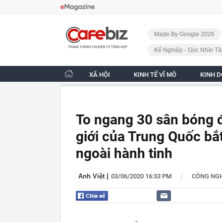
Bỏ qua điều hướng
CafeBiz - Trang chủ
Made By Google 2026
Kế Nghiệp - Góc Nhìn Tà
XÃ HỘI
KINH TẾ VĨ MÔ
KINH 
To ngang 30 sân bóng đ
giới của Trung Quốc bắ
ngoài hành tinh
|
Anh Việt
|
03/06/2020 16:33 PM
CÔNG NG