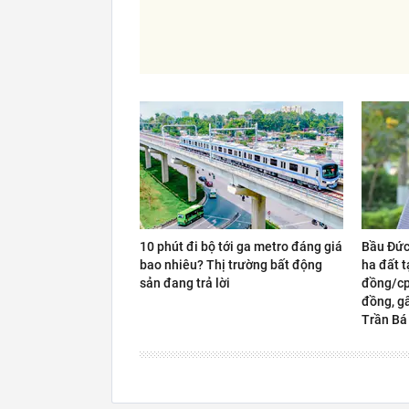
10 phút đi bộ tới ga metro đáng giá
Bầu Đức
bao nhiêu? Thị trường bất động
ha đất t
sản đang trả lời
đồng/cp,
đồng, gấ
Trần Bá