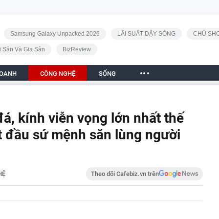
Samsung Galaxy Unpacked 2026
LÃI SUẤT DẬY SÓNG
CHỦ SHO
i Sản Và Gia Sản
BizReview
DOANH
CÔNG NGHỆ
SỐNG
á, kính viễn vọng lớn nhất thế
t đầu sứ mệnh săn lùng người
HỆ
Theo dõi Cafebiz.vn trên