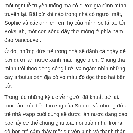
một nghĩ lễ truyền thống mà cô được gia đình mình
truyền lại. Bất cứ khi nào trong nhà có người mất,
Sophie và các anh chị em họ của mình sẽ lái xe tới
Koksilah, một con sông đầy thơ mộng ở phía nam
đảo Vancouver.
Ở đó, những đứa trẻ trong nhà sẽ dành cả ngày để
bơi dưới làn nước xanh màu ngọc bích. Chúng thả
mình trôi theo dòng sông lười và ngắm nhìn những
cây arbutus bản địa có vỏ màu đỏ dọc theo hai bên
bờ.
Trong lúc những ký ức về người đã khuất trở lại,
mọi cảm xúc tiếc thương của Sophie và những đứa
trẻ nhà Papp cuối cùng sẽ được làn nước đang bao
bọc lấy cơ thể chúng giải tỏa, nỗi buồn như trôi ra
để bọn trẻ cảm thấy một sự yên bình và thanh thản.