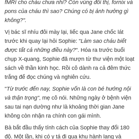
fMRI cho cháu chưa nhỉ? Còn vùng đồi thị, fornix và
pons của cháu thì sao? Chúng có bị ảnh hưởng gì
không?".
Vị bác sĩ nhíu đôi mày lại, liếc qua Jane chốc lát
trước khi quay lại hỏi Sophie: "
Làm sao cháu biết
được tất cả những điều này?
". Hóa ra trước buổi
chụp X-quang, Sophie đã mượn từ thư viện một loạt
sách về thần kinh học. Rồi cô dành ra cả đêm thức
trắng để đọc chúng và nghiên cứu.
"
Từ trước đến nay, Sophie vốn là con bé hướng nội
và thận trọng"
, mẹ cô nói. Những ngày ở bệnh viện
sau tai nạn dường như là khoảng thời gian Jane
không còn nhận ra chính con gái mình.
Bà bắt đầu thấy tính cách của Sophie thay đổi 180
độ. Một lần, khi có y tá đi qua khu hành lang và