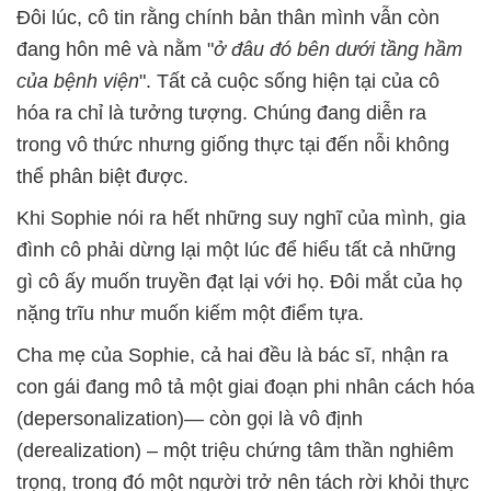
Đôi lúc, cô tin rằng chính bản thân mình vẫn còn
đang hôn mê và nằm "
ở đâu đó bên dưới tầng hầm
của bệnh viện
". Tất cả cuộc sống hiện tại của cô
hóa ra chỉ là tưởng tượng. Chúng đang diễn ra
trong vô thức nhưng giống thực tại đến nỗi không
thể phân biệt được.
Khi Sophie nói ra hết những suy nghĩ của mình, gia
đình cô phải dừng lại một lúc để hiểu tất cả những
gì cô ấy muốn truyền đạt lại với họ. Đôi mắt của họ
nặng trĩu như muốn kiếm một điểm tựa.
Cha mẹ của Sophie, cả hai đều là bác sĩ, nhận ra
con gái đang mô tả một giai đoạn phi nhân cách hóa
(depersonalization)— còn gọi là vô định
(derealization) – một triệu chứng tâm thần nghiêm
trọng, trong đó một người trở nên tách rời khỏi thực