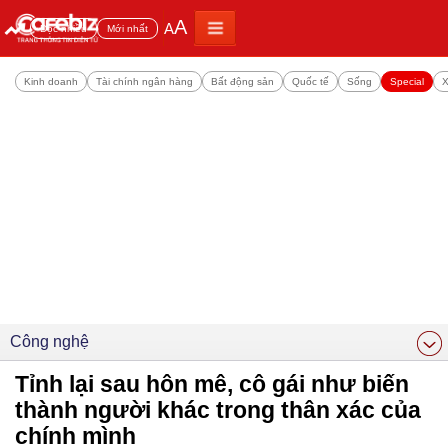
A
A
Đọc nhiều
Mới nhất
Kinh doanh
Tài chính ngân hàng
Bất động sản
Quốc tế
Sống
Special
X
Công nghệ
Tỉnh lại sau hôn mê, cô gái như biến
thành người khác trong thân xác của
chính mình