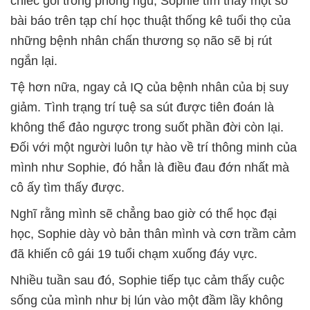
chiếc gối trong phòng ngủ, Sophie tìm thấy một số
bài báo trên tạp chí học thuật thống kê tuổi thọ của
những bệnh nhân chấn thương sọ não sẽ bị rút
ngắn lại.
Tệ hơn nữa, ngay cả IQ của bệnh nhân của bị suy
giảm. Tình trạng trí tuệ sa sút được tiên đoán là
không thể đảo ngược trong suốt phần đời còn lại.
Đối với một người luôn tự hào về trí thông minh của
mình như Sophie, đó hẳn là điều đau đớn nhất mà
cô ấy tìm thấy được.
Nghĩ rằng mình sẽ chẳng bao giờ có thể học đại
học, Sophie dày vò bản thân mình và cơn trầm cảm
đã khiến cô gái 19 tuổi chạm xuống đáy vực.
Nhiều tuần sau đó, Sophie tiếp tục cảm thấy cuộc
sống của mình như bị lún vào một đầm lầy không