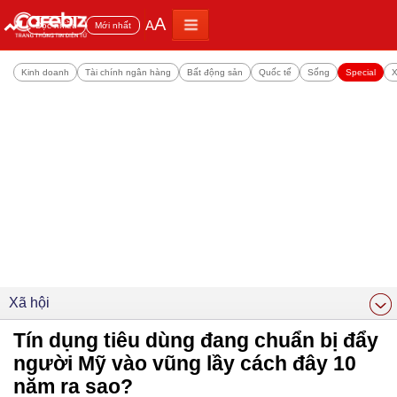
A
A
Đọc nhiều
Mới nhất
Kinh doanh
Tài chính ngân hàng
Bất động sản
Quốc tế
Sống
Special
X
Xã hội
Tín dụng tiêu dùng đang chuẩn bị đẩy
người Mỹ vào vũng lầy cách đây 10
năm ra sao?