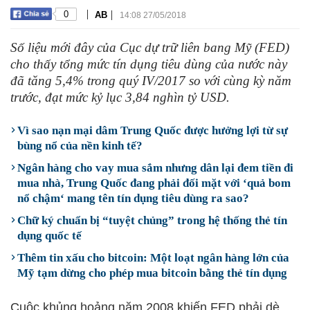
|
|
0
AB
14:08 27/05/2018
Số liệu mới đây của Cục dự trữ liên bang Mỹ (FED)
cho thấy tổng mức tín dụng tiêu dùng của nước này
đã tăng 5,4% trong quý IV/2017 so với cùng kỳ năm
trước, đạt mức kỷ lục 3,84 nghìn tỷ USD.
Vì sao nạn mại dâm Trung Quốc được hưởng lợi từ sự
bùng nổ của nền kinh tế?
Ngân hàng cho vay mua sắm nhưng dân lại đem tiền đi
mua nhà, Trung Quốc đang phải đối mặt với ‘quả bom
nổ chậm‘ mang tên tín dụng tiêu dùng ra sao?
Chữ ký chuẩn bị “tuyệt chủng” trong hệ thống thẻ tín
dụng quốc tế
Thêm tin xấu cho bitcoin: Một loạt ngân hàng lớn của
Mỹ tạm dừng cho phép mua bitcoin bằng thẻ tín dụng
Cuộc khủng hoảng năm 2008 khiến FED phải dè