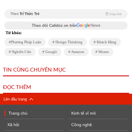
Theo
Trí Thức Trẻ
Copy link
Theo dõi Cafebiz.vn trên
Từ khóa:
Phương Pháp Luận
Design Thinking
Khách Hàng
Nghiên Cứu
Google
Amazon
Momo
TIN CÙNG CHUYÊN MỤC
ĐỌC THÊM
Lên đầu trang
Trang chủ
Kinh tế vĩ mô
Xã hội
Công nghệ