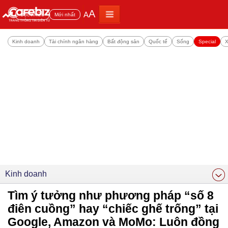
A
A
Đọc nhiều
Mới nhất
Kinh doanh
Tài chính ngân hàng
Bất động sản
Quốc tế
Sống
Special
X
Kinh doanh
Tìm ý tưởng như phương pháp “số 8
điên cuồng” hay “chiếc ghế trống” tại
Google, Amazon và MoMo: Luôn đồng