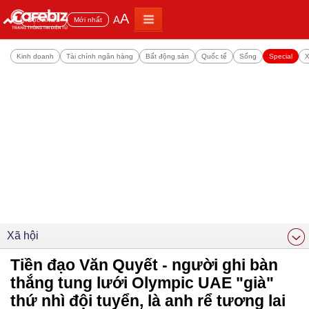
A
A
Đọc nhiều
Mới nhất
Kinh doanh
Tài chính ngân hàng
Bất động sản
Quốc tế
Sống
Special
X
Xã hội
Tiền đạo Văn Quyết - người ghi bàn
thắng tung lưới Olympic UAE "già"
thứ nhì đội tuyển, là anh rể tương lai