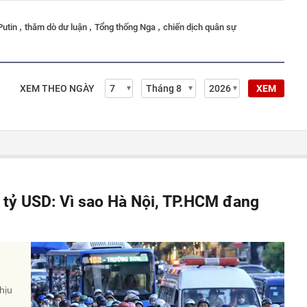
,
,
,
Putin
thăm dò dư luận
Tổng thống Nga
chiến dịch quân sự
XEM THEO NGÀY
XEM
á tỷ USD: Vì sao Hà Nội, TP.HCM đang
hịu