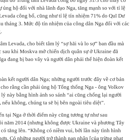
ư luận do Trung tâm Levada công bố ngày 31/3 cho thấy có
 ủng hộ đối với nhà lãnh đạo Nga, tăng mạnh so với tỉ lệ
Levada công bố, cũng như tỉ lệ tín nhiệm 71% do Quĩ Dư
ầu tháng 3. Mức độ tín nhiệm của công dân Nga đối với các
.
âm Levada, cho biết tâm lý “sợ hãi và lo sợ” ban đầu mà
 sau khi Moskva mở chiến dịch quân sự ở Ukraine đã
ga đang bị bao vây và người dân phải thể hiện đoàn kết
oàn kết người dân Nga; những người trước đây về cơ bản
 cho rằng cần phải ủng hộ Tổng thống Nga - ông Volkov
 lý này bằng hình ảnh so sánh “ai cũng chống lại người
 nếu không, chúng ta sẽ bị bên ngoài tiêu diệt”.
ến tại Nga ở thời điểm này cũng tương tự như sau
hồi năm 2014 (nhưng không được Ukraine và phương Tây
có tăng lên. “Không có niềm vui, bởi lần này tình hình
ơn. Có những người trở thành nạn nhân [của trừng phạt