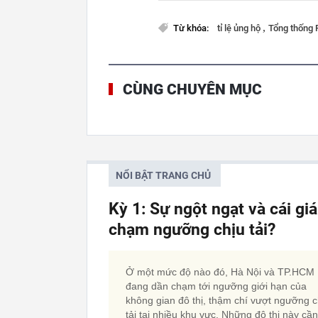
,
Từ khóa:
tỉ lệ ủng hộ
Tổng thống 
CÙNG CHUYÊN MỤC
NỔI BẬT TRANG CHỦ
Kỳ 1: Sự ngột ngạt và cái gi
chạm ngưỡng chịu tải?
Ở một mức độ nào đó, Hà Nội và TP.HCM
đang dần chạm tới ngưỡng giới hạn của
không gian đô thị, thậm chí vượt ngưỡng c
tải tại nhiều khu vực. Những đô thị này cần