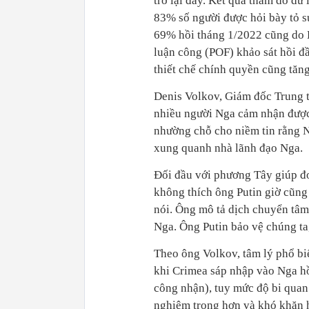
trở lại đây. Kết quả thăm do d
83% số người được hỏi bày tỏ sự
69% hồi tháng 1/2022 cũng do 
luận công (POF) khảo sát hồi đ
thiết chế chính quyền cũng tăng
Denis Volkov, Giám đốc Trung t
nhiều người Nga cảm nhận được
nhường chỗ cho niềm tin rằng N
xung quanh nhà lãnh đạo Nga.
Đối đầu với phương Tây giúp đ
không thích ông Putin giờ cũng
nói. Ông mô tả dịch chuyển tâm
Nga. Ông Putin bảo vệ chúng ta,
Theo ông Volkov, tâm lý phổ bi
khi Crimea sáp nhập vào Nga 
công nhận), tuy mức độ bi quan 
nghiêm trọng hơn và khó khăn h