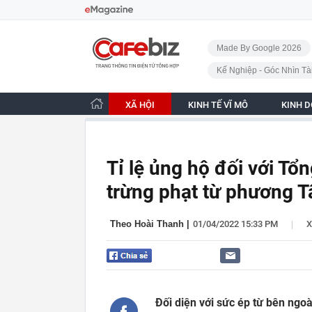
Bỏ qua điều hướng
CafeBiz - Trang chủ
Made By Google 2026
Kế Nghiệp - Góc Nhìn Tà
XÃ HỘI
KINH TẾ VĨ MÔ
KINH 
Tỉ lệ ủng hộ đối với Tổn
trừng phạt từ phương T
|
Theo Hoài Thanh
|
01/04/2022 15:33 PM
X
Đối diện với sức ép từ bên ngo