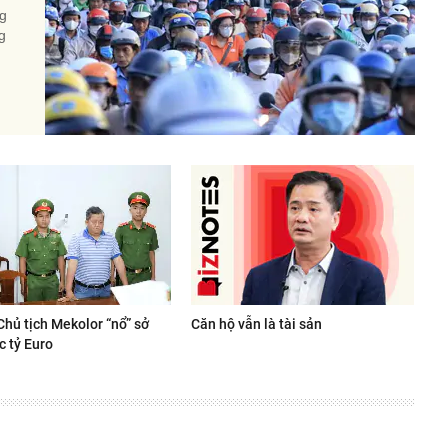
ng
g
Chủ tịch Mekolor “nổ” sở
Căn hộ vẫn là tài sản
c tỷ Euro