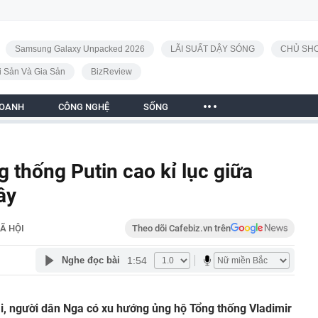
Samsung Galaxy Unpacked 2026
LÃI SUẤT DẬY SÓNG
CHỦ SHO
i Sản Và Gia Sản
BizReview
DOANH
CÔNG NGHỆ
SỐNG
g thống Putin cao kỉ lục giữa
ây
Ã HỘI
Theo dõi Cafebiz.vn trên
1:54
Nghe đọc bài
ài, người dân Nga có xu hướng ủng hộ Tổng thống Vladimir