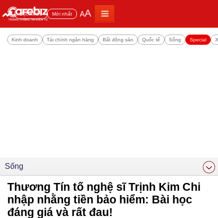
A
A
Đọc nhiều
Mới nhất
Kinh doanh
Tài chính ngân hàng
Bất động sản
Quốc tế
Sống
Special
X
Sống
Thương Tín tố nghệ sĩ Trịnh Kim Chi
nhập nhằng tiền bảo hiểm: Bài học
đáng giá và rất đau!