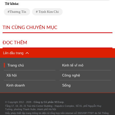
Từ khóa:
Thương Tín
Trịnh Kim Chi
TIN CÙNG CHUYÊN MỤC
ĐỌC THÊM
Lên đầu trang
Trang chủ
Kinh tế vĩ mô
Xã hội
Công nghệ
Kinh doanh
Sống
© Copyright 2012 - 2026 -
Công ty Cổ phần VCCorp.
Tầng 17, 19, 20, 21 Toà nhà Center Building - Hapulico Complex, Số 01, phố Nguyễn Huy
Tưởng, phường Thanh Xuân, thành phố Hà Nội
Giấy phép thiết lập trang thông tin điện tử tổng hợp trên internet số 3321/GP-TTĐT do Sở Thông