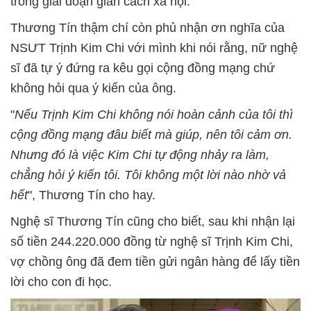
trong giai đoạn giãn cách xã hội.
Thương Tín thậm chí còn phủ nhận ơn nghĩa của
NSƯT Trịnh Kim Chi với mình khi nói rằng, nữ nghệ
sĩ đã tự ý đứng ra kêu gọi cộng đồng mạng chứ
không hỏi qua ý kiến của ông.
"
Nếu Trịnh Kim Chi không nói hoàn cảnh của tôi thì
cộng đồng mạng đâu biết mà giúp, nên tôi cảm ơn.
Nhưng đó là việc Kim Chi tự động nhảy ra làm,
chẳng hỏi ý kiến tôi. Tôi không một lời nào nhờ vả
hết
", Thương Tín cho hay.
Nghệ sĩ Thương Tín cũng cho biết, sau khi nhận lại
số tiền 244.220.000 đồng từ nghệ sĩ Trịnh Kim Chi,
vợ chồng ông đã đem tiền gửi ngân hàng để lấy tiền
lời cho con đi học.