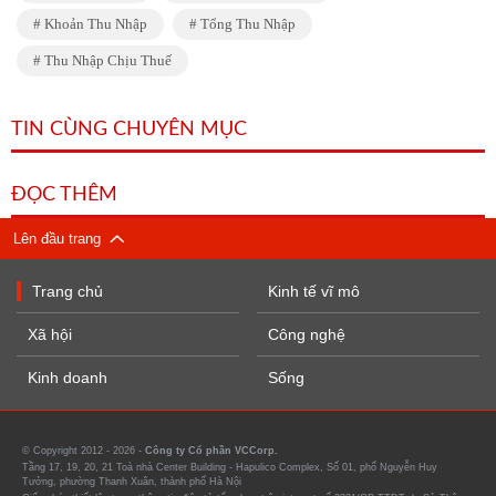
Khoản Thu Nhập
Tổng Thu Nhập
Thu Nhập Chịu Thuế
TIN CÙNG CHUYÊN MỤC
ĐỌC THÊM
Lên đầu trang
Trang chủ
Kinh tế vĩ mô
Xã hội
Công nghệ
Kinh doanh
Sống
© Copyright 2012 - 2026 -
Công ty Cổ phần VCCorp.
Tầng 17, 19, 20, 21 Toà nhà Center Building - Hapulico Complex, Số 01, phố Nguyễn Huy
Tưởng, phường Thanh Xuân, thành phố Hà Nội