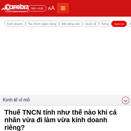
A
A
Đọc nhiều
Mới nhất
Kinh doanh
Tài chính ngân hàng
Bất động sản
Quốc tế
Sống
Special
X
Kinh tế vĩ mô
Thuế TNCN tính như thế nào khi cá
nhân vừa đi làm vừa kinh doanh
riêng?