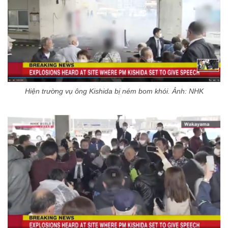
Hiện trường vụ ông Kishida bị ném bom khói. Ảnh: NHK