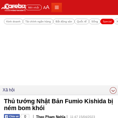
A
A
Đọc nhiều
Mới nhất
Kinh doanh
Tài chính ngân hàng
Bất động sản
Quốc tế
Sống
Special
X
Xã hội
Thủ tướng Nhật Bản Fumio Kishida bị
ném bom khói
|
|
0
Theo Phạm Nghĩa
11:47 15/04/2023