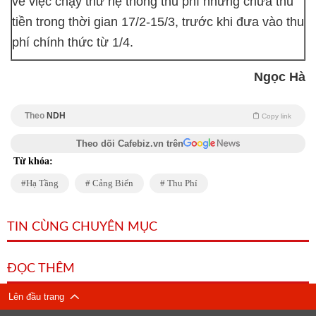
về việc chạy thử hệ thống thu phí nhưng chưa thu
tiền trong thời gian 17/2-15/3, trước khi đưa vào thu
phí chính thức từ 1/4.
Ngọc Hà
Theo
NDH
Copy link
Theo dõi Cafebiz.vn trên
Từ khóa:
Hạ Tầng
Cảng Biển
Thu Phí
TIN CÙNG CHUYÊN MỤC
ĐỌC THÊM
Lên đầu trang