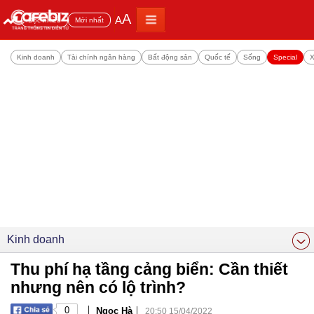
A
A
Đọc nhiều
Mới nhất
Kinh doanh
Tài chính ngân hàng
Bất động sản
Quốc tế
Sống
Special
X
Kinh doanh
Thu phí hạ tầng cảng biển: Cần thiết
nhưng nên có lộ trình?
|
|
0
Ngọc Hà
20:50 15/04/2022