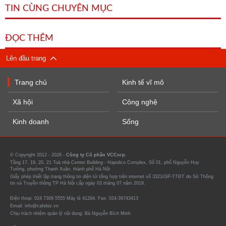
TIN CÙNG CHUYÊN MỤC
ĐỌC THÊM
Lên đầu trang
Trang chủ
Kinh tế vĩ mô
Xã hội
Công nghệ
Kinh doanh
Sống
© Copyright 2012 - 2026 -
Công ty Cổ phần VCCorp.
Tầng 17, 19, 20, 21 Toà nhà Center Building - Hapulico Complex, Số 01, phố Nguyễn Huy
Tưởng, phường Thanh Xuân, thành phố Hà Nội
Giấy phép thiết lập trang thông tin điện tử tổng hợp trên internet số 3321/GP-TTĐT do Sở Thông
tin và Truyền thông TP Hà Nội cấp ngày 03 tháng 07 năm 2019.
Điện thoại: 024 7309 5555 Máy lẻ 41294. Fax: 024-39743413
Email: info@cafebiz.vn
Chịu trách nhiệm quản lý nội dung: Bà Nguyễn Bích Minh