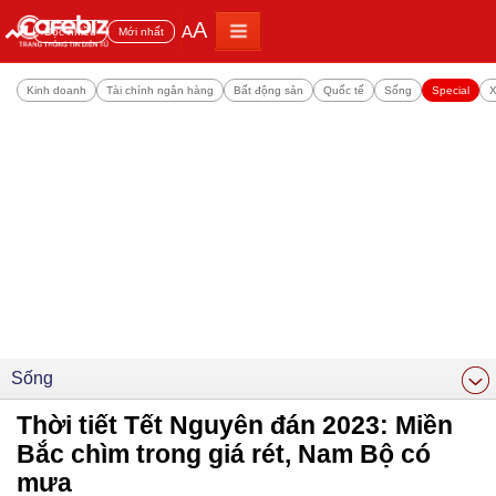
A
A
Đọc nhiều
Mới nhất
Kinh doanh
Tài chính ngân hàng
Bất động sản
Quốc tế
Sống
Special
X
Sống
Thời tiết Tết Nguyên đán 2023: Miền
Bắc chìm trong giá rét, Nam Bộ có
mưa