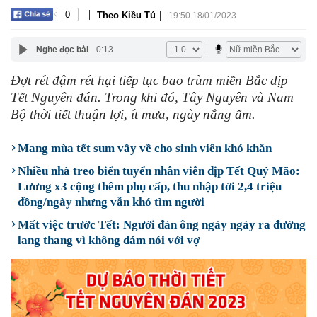
|
|
0
Theo Kiều Tú
19:50 18/01/2023
Nghe đọc bài
0:13
Đợt rét đậm rét hại tiếp tục bao trùm miền Bắc dịp
Tết Nguyên đán. Trong khi đó, Tây Nguyên và Nam
Bộ thời tiết thuận lợi, ít mưa, ngày nắng ấm.
Mang mùa tết sum vầy về cho sinh viên khó khăn
Nhiều nhà treo biển tuyển nhân viên dịp Tết Quý Mão:
Lương x3 cộng thêm phụ cấp, thu nhập tới 2,4 triệu
đồng/ngày nhưng vẫn khó tìm người
Mất việc trước Tết: Người đàn ông ngày ngày ra đường
lang thang vì không dám nói với vợ