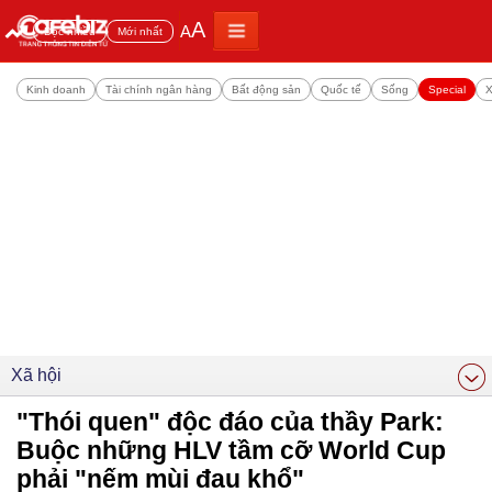
A
A
Đọc nhiều
Mới nhất
Kinh doanh
Tài chính ngân hàng
Bất động sản
Quốc tế
Sống
Special
X
Xã hội
"Thói quen" độc đáo của thầy Park:
Buộc những HLV tầm cỡ World Cup
phải "nếm mùi đau khổ"