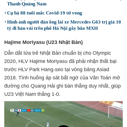
Thanh Quảng Nam
Cụ bà 88 tuổi mắc Covid-19 tử vong
Hình ảnh người đàn ông lái xe Mercedes G63 trị giá 10
tỷ đi bán vải trên phố Hà Nội gây bão MXH
Hajime Moriyasu (U23 Nhật Bản)
Dẫn dắt lứa trẻ Nhật Bản chuẩn bị cho Olympic
2020, HLV Hajime Moriyasu đã phải nhận thất bại
trước HLV Park Hang-seo tại vòng bảng Asiad
2018. Tình huống áp sát bất ngờ của Văn Toàn mở
đường cho Quang Hải ghi bàn thắng duy nhất, giúp
U23 Việt Nam thắng 1-0.