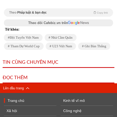
Theo
Pháp luật & bạn đọc
Copy link
Theo dõi Cafebiz.vn trên
Từ khóa:
Đội Tuyển Việt Nam
Nhà Cầm Quân
Tham Dự World Cup
U23 Việt Nam
Ghi Bàn Thắng
TIN CÙNG CHUYÊN MỤC
ĐỌC THÊM
Lên đầu trang
Trang chủ
Kinh tế vĩ mô
Xã hội
Công nghệ