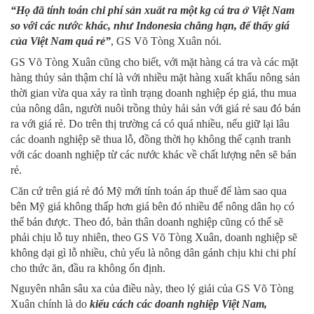
“Họ đã tính toán chi phí sản xuất ra một kg cá tra ở Việt Nam
so với các nước khác, như Indonesia chẳng hạn, để thấy giá
của Việt Nam quá rẻ”
, GS Võ Tòng Xuân nói.
GS Võ Tòng Xuân cũng cho biết, với mặt hàng cá tra và các mặt
hàng thủy sản thậm chí là với nhiều mặt hàng xuất khẩu nông sản
thời gian vừa qua xảy ra tình trạng doanh nghiệp ép giá, thu mua
của nông dân, người nuôi trồng thủy hải sản với giá rẻ sau đó bán
ra với giá rẻ. Do trên thị trường cá có quá nhiều, nếu giữ lại lâu
các doanh nghiệp sẽ thua lỗ, đồng thời họ không thể cạnh tranh
với các doanh nghiệp từ các nước khác về chất lượng nên sẽ bán
rẻ.
Căn cứ trên giá rẻ đó Mỹ mới tính toán áp thuế để làm sao qua
bên Mỹ giá không thấp hơn giá bên đó nhiều để nông dân họ có
thể bán được. Theo đó, bản thân doanh nghiệp cũng có thể sẽ
phải chịu lỗ tuy nhiên, theo GS Võ Tòng Xuân, doanh nghiệp sẽ
không dại gì lỗ nhiều, chủ yếu là nông dân gánh chịu khi chi phí
cho thức ăn, đầu ra không ổn định.
Nguyên nhân sâu xa của điều này, theo lý giải của GS Võ Tòng
Xuân chính là do
kiểu cách các doanh nghiệp Việt Nam,