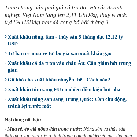
Thuế chống bán phá giá cá tra đối với các doanh
nghiệp Việt Nam tăng lên 2,11 USD/kg, thay vì mức
0,42% USD/kg như đã công bố hồi tháng 3.
Xuất khẩu nông, lâm - thủy sản 5 tháng đạt 12,12 tỷ
USD
Từ bán rẻ-mua rẻ tới bỏ giá sàn xuất khẩu gạo
Xuất khẩu cá da trơn vào châu Âu: Cần giảm bớt trung
gian
Gỡ khó cho xuất khẩu nhuyễn thể - Cách nào?
Xuất khẩu tôm sang EU có nhiều điều kiện bứt phá
Xuất khẩu nông sản sang Trung Quốc: Cần chủ động,
tránh lợi trước mắt
Nội dung nổi bật:
- Mua rẻ, ép giá nông dân trong nước:
Nông sản và thủy sản
thời gian vừa qua xảy ra tình trạng doanh nghiệp ép giá, thu mua