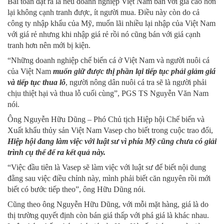
Bài toán đặt ra là nếu doanh nghiệp Việt Nam bán với giá cao hơn
lại không cạnh tranh được, ít người mua. Điều này còn do cả
công ty nhập khẩu của Mỹ, muốn lãi nhiều lại nhập của Việt Nam
với giá rẻ nhưng khi nhập giá rẻ rồi nó cũng bán với giá cạnh
tranh hơn nên mới bị kiện.
“Những doanh nghiệp chế biến cá ở Việt Nam và người nuôi cá
của Việt Nam
muốn giữ được thị phần lại tiếp tục phải giảm giá
và tiếp tục thua lỗ
, người nông dân nuôi cá tra sẽ là người phải
chịu thiệt hại và thua lỗ cuối cùng”, PGS TS Nguyễn Văn Nam
nói.
Ông Nguyễn Hữu Dũng – Phó Chủ tịch Hiệp hội Chế biến và
Xuất khẩu thủy sản Việt Nam Vasep cho biết trong cuộc trao đổi,
Hiệp hội đang làm việc với luật sư vì phía Mỹ cũng chưa có giải
trình cụ thể để ra kết quả này.
“Việc đầu tiên là Vasep sẽ làm việc với luật sư để biết nội dung
đằng sau việc điều chỉnh này, mình phải biết căn nguyên rồi mới
biết có bước tiếp theo”, ông Hữu Dũng nói.
Cũng theo ông Nguyễn Hữu Dũng, với mỗi mặt hàng, giá là do
thị trường quyết định còn bán giá thấp với phá giá là khác nhau.