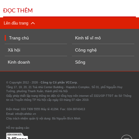
ĐỌC THÊM
Lên đầu trang
Trang chủ
Kinh tế vĩ mô
Xã hội
Công nghệ
Kinh doanh
Sống
© Copyright 2012 - 2026 -
Công ty Cổ phần VCCorp.
Tầng 17, 19, 20, 21 Toà nhà Center Building - Hapulico Complex, Số 01, phố Nguyễn Huy
Tưởng, phường Thanh Xuân, thành phố Hà Nội
Giấy phép thiết lập trang thông tin điện tử tổng hợp trên internet số 3321/GP-TTĐT do Sở Thông
tin và Truyền thông TP Hà Nội cấp ngày 03 tháng 07 năm 2019.
Điện thoại: 024 7309 5555 Máy lẻ 41294. Fax: 024-39743413
Email: info@cafebiz.vn
Chịu trách nhiệm quản lý nội dung: Bà Nguyễn Bích Minh
Hỗ trợ quảng cáo: