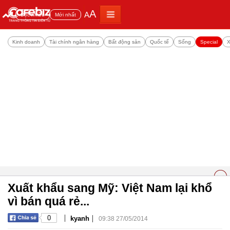
A
A
Đọc nhiều
Mới nhất
Kinh doanh
Tài chính ngân hàng
Bất động sản
Quốc tế
Sống
Special
X
Xuất khẩu sang Mỹ: Việt Nam lại khổ
vì bán quá rẻ...
|
|
0
kyanh
09:38 27/05/2014