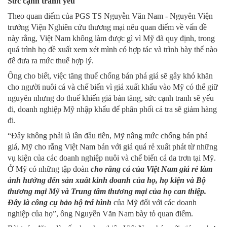
Sức cạnh tranh yếu
Theo quan điểm của PGS TS Nguyễn Văn Nam - Nguyên Viện
trưởng Viện Nghiên cứu thương mại nêu quan điểm về vấn đề
này rằng, Việt Nam không làm được gì vì Mỹ đã quy định, trong
quá trình họ đề xuất xem xét mình có hợp tác và trình bày thế nào
để đưa ra mức thuế hợp lý.
Ông cho biết, việc tăng thuế chống bán phá giá sẽ gây khó khăn
cho người nuôi cá và chế biến vì giá xuất khẩu vào Mỹ có thể giữ
nguyên nhưng do thuế khiến giá bán tăng, sức cạnh tranh sẽ yếu
đi, doanh nghiệp Mỹ nhập khẩu để phân phối cá tra sẽ giảm hàng
đi.
“Đây không phải là lần đầu tiên, Mỹ nâng mức chống bán phá
giá, Mỹ cho rằng Việt Nam bán với giá quá rẻ xuất phát từ những
vụ kiện của các doanh nghiệp nuôi và chế biến cá da trơn tại Mỹ.
Ở Mỹ có những tập đoàn
cho rằng cá của Việt Nam giá rẻ làm
ảnh hưởng đến sản xuất kinh doanh của họ, họ kiện và Bộ
thương mại Mỹ và Trung tâm thương mại của họ can thiệp.
Đây là công cụ bảo hộ trá hình
của Mỹ đối với các doanh
nghiệp của họ”, ông Nguyễn Văn Nam bày tỏ quan điểm.