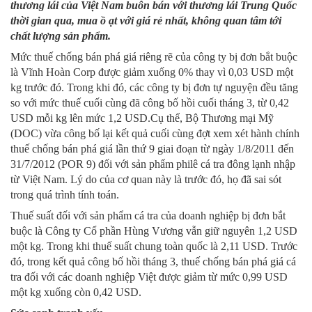
thương lái của Việt Nam buôn bán với thương lái Trung Quốc
thời gian qua, mua ồ ạt với giá rẻ nhất, không quan tâm tới
chất lượng sản phẩm.
Mức thuế chống bán phá giá riêng rẽ của công ty bị đơn bắt buộc
là Vĩnh Hoàn Corp được giảm xuống 0% thay vì 0,03 USD một
kg trước đó. Trong khi đó, các công ty bị đơn tự nguyện đều tăng
so với mức thuế cuối cùng đã công bố hồi cuối tháng 3, từ 0,42
USD mỗi kg lên mức 1,2 USD.
Cụ thể, Bộ Thương mại Mỹ
(DOC) vừa công bố lại kết quả cuối cùng đợt xem xét hành chính
thuế chống bán phá giá lần thứ 9 giai đoạn từ ngày 1/8/2011 đến
31/7/2012 (POR 9) đối với sản phẩm philê cá tra đông lạnh nhập
từ Việt Nam. Lý do của cơ quan này là trước đó, họ đã sai sót
trong quá trình tính toán.
Thuế suất đối với sản phẩm cá tra của doanh nghiệp bị đơn bắt
buộc là Công ty Cổ phần Hùng Vương vẫn giữ nguyên 1,2 USD
một kg. Trong khi thuế suất chung toàn quốc là 2,11 USD. Trước
đó, trong kết quả công bố hồi tháng 3, thuế chống bán phá giá cá
tra đối với các doanh nghiệp Việt được giảm từ mức 0,99 USD
một kg xuống còn 0,42 USD.