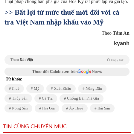
Luật pháp chống bán phá giá của Hoa Kỳ rất phức tạp và giả tạo.
>> Bất lợi từ mức thuế mới đối với cá
tra Việt Nam nhập khẩu vào Mỹ
Theo
Tâm An
kyanh
Theo
Đất Việt
Copy link
Theo dõi Cafebiz.vn trên
Từ khóa:
Thuế
Mỹ
Xuất Khẩu
Nông Dân
Thủy Sản
Cá Tra
Chống Bán Phá Giá
Nông Sản
Phá Giá
Áp Thuế
Hải Sản
TIN CÙNG CHUYÊN MỤC