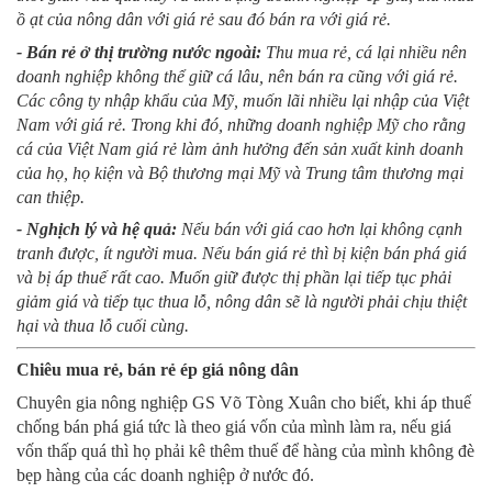
ồ ạt của nông dân với giá rẻ sau đó bán ra với giá rẻ.
- Bán rẻ ở thị trường nước ngoài:
Thu mua rẻ, cá lại nhiều nên
doanh nghiệp không thể giữ cá lâu, nên bán ra cũng với giá rẻ.
Các công ty nhập khẩu của Mỹ, muốn lãi nhiều lại nhập của Việt
Nam với giá rẻ. Trong khi đó, những doanh nghiệp Mỹ cho rằng
cá của Việt Nam giá rẻ làm ảnh hưởng đến sản xuất kinh doanh
của họ, họ kiện và Bộ thương mại Mỹ và Trung tâm thương mại
can thiệp.
- Nghịch lý và hệ quả:
N
ếu bán với giá cao hơn lại không cạnh
tranh được, ít người mua. Nếu bán giá rẻ thì bị kiện bán phá giá
và bị áp thuế rất cao. Muốn giữ được thị phần lại tiếp tục phải
giảm giá và tiếp tục thua lỗ, nông dân sẽ là người phải chịu thiệt
hại và thua lỗ cuối cùng.
Chiêu mua rẻ, bán rẻ ép giá nông dân
Chuyên gia nông nghiệp GS Võ Tòng Xuân cho biết, khi áp thuế
chống bán phá giá tức là theo giá vốn của mình làm ra, nếu giá
vốn thấp quá thì họ phải kê thêm thuế để hàng của mình không đè
bẹp hàng của các doanh nghiệp ở nước đó.