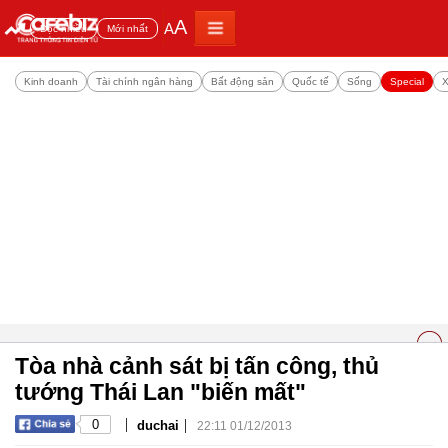
A
A
Đọc nhiều
Mới nhất
Kinh doanh
Tài chính ngân hàng
Bất động sản
Quốc tế
Sống
Special
X
Tòa nhà cảnh sát bị tấn công, thủ
tướng Thái Lan "biến mất"
|
|
0
duchai
22:11 01/12/2013