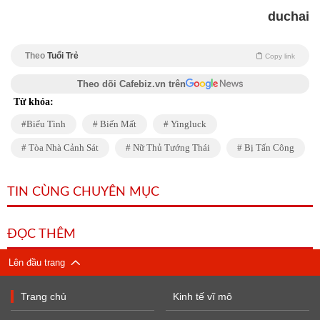
duchai
Theo
Tuổi Trẻ
Copy link
Theo dõi Cafebiz.vn trên
Từ khóa:
Biểu Tình
Biến Mất
Yingluck
Tòa Nhà Cảnh Sát
Nữ Thủ Tướng Thái
Bị Tấn Công
TIN CÙNG CHUYÊN MỤC
ĐỌC THÊM
Lên đầu trang
Trang chủ
Kinh tế vĩ mô