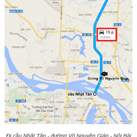
Đi cầu Nhật Tân - đường Võ Nguyên Giáp - Nội Bài