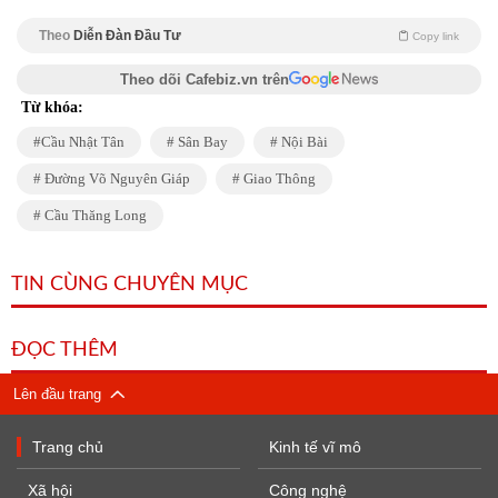
Theo
Diễn Đàn Đầu Tư
Copy link
Theo dõi Cafebiz.vn trên
Từ khóa:
Cầu Nhật Tân
Sân Bay
Nội Bài
Đường Võ Nguyên Giáp
Giao Thông
Cầu Thăng Long
TIN CÙNG CHUYÊN MỤC
ĐỌC THÊM
Lên đầu trang
Trang chủ
Kinh tế vĩ mô
Xã hội
Công nghệ