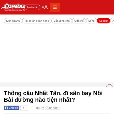
A
A
Đọc nhiều
Mới nhất
Kinh doanh
Tài chính ngân hàng
Bất động sản
Quốc tế
Sống
Special
X
Thông cầu Nhật Tân, đi sân bay Nội
Bài đường nào tiện nhất?
|
0
08:52 06/01/2015