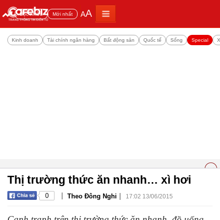
A
A
Đọc nhiều
Mới nhất
Kinh doanh
Tài chính ngân hàng
Bất động sản
Quốc tế
Sống
Special
X
Thị trường thức ăn nhanh… xì hơi
|
|
0
Theo Đông Nghi
17:02 13/06/2015
Cạnh tranh trên thị trường thức ăn nhanh, đồ uống