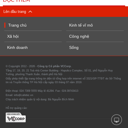
ĐỌC THÊM
Lên đầu trang
Trang chủ
Kinh tế vĩ mô
Xã hội
Công nghệ
Kinh doanh
Sống
© Copyright 2012 - 2026 -
Công ty Cổ phần VCCorp.
Tầng 17, 19, 20, 21 Toà nhà Center Building - Hapulico Complex, Số 01, phố Nguyễn Huy
Tưởng, phường Thanh Xuân, thành phố Hà Nội
Giấy phép thiết lập trang thông tin điện tử tổng hợp trên internet số 3321/GP-TTĐT do Sở Thông
tin và Truyền thông TP Hà Nội cấp ngày 03 tháng 07 năm 2019.
Điện thoại: 024 7309 5555 Máy lẻ 41294. Fax: 024-39743413
Email: info@cafebiz.vn
Chịu trách nhiệm quản lý nội dung: Bà Nguyễn Bích Minh
Hỗ trợ quảng cáo: