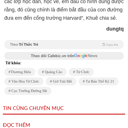
các lớp học đàn, học vẽ, em đâu có hình dung được
rằng, đó cũng chính là điểm bắt đầu của con đường
đưa em đến cổng trường Harvard”, Khuê chia sẻ.
dungtq
Theo
Trí Thức Trẻ
Copy link
Theo dõi Cafebiz.vn trên
Từ khóa:
Thương Hiệu
Quảng Cáo
Từ Chức
Văn Hóa Từ Chức
Giờ Trái Đất
Tư Bản Thế Kỷ 21
Cục Trưởng Đường Sắt
TIN CÙNG CHUYÊN MỤC
ĐỌC THÊM