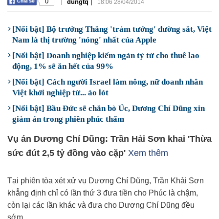
|
|
0
dungtq
18:06 28/04/2014
[Nổi bật] Bộ trưởng Thăng 'trảm tướng' đường sắt, Việt
Nam là thị trường 'nóng' nhất của Apple
[Nổi bật] Doanh nghiệp kiếm ngàn tỷ từ cho thuê lao
động, 1% sẽ ăn hết của 99%
[Nổi bật] Cách người Israel làm nông, nữ doanh nhân
Việt khởi nghiệp từ... áo lót
[Nổi bật] Bầu Đức sẽ chăn bò Úc, Dương Chí Dũng xin
giảm án trong phiên phúc thẩm
Vụ án Dương Chí Dũng: Trần Hải Sơn khai 'Thừa
sức đút 2,5 tỷ đồng vào cặp'
Xem thêm
Tại phiên tòa xét xử vụ Dương Chí Dũng, Trần Khải Sơn
khẳng định chỉ có lần thứ 3 đưa tiền cho Phúc là chậm,
còn lại các lần khác và đưa cho Dương Chí Dũng đều
sớm.