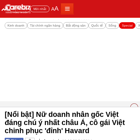
A
A
Đọc nhiều
Mới nhất
Kinh doanh
Tài chính ngân hàng
Bất động sản
Quốc tế
Sống
Special
X
[Nổi bật] Nữ doanh nhân gốc Việt
đáng chú ý nhất châu Á, cô gái Việt
chinh phục 'đỉnh' Havard