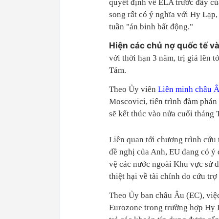
quyết định về ELA trước đây củ
song rất có ý nghĩa với Hy Lạp,
tuần "án binh bất động."
Hiện các chủ nợ quốc tế v
với thời hạn 3 năm, trị giá lên t
Tám.
Theo Ủy viên
Liên minh châu 
Moscovici, tiến trình đàm phán 
sẽ kết thúc vào nửa cuối tháng 
Liên quan tới chương trình cứu
đề nghị của Anh, EU đang có ý 
vệ các nước ngoài Khu vực sử 
thiệt hại về tài chính do cứu tr
Theo Ủy ban châu Âu (EC), việc
Eurozone trong trường hợp Hy 