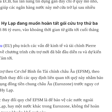
a ECB, hai lần nâng tín dụng gần đây chỉ ở quy mô nhỏ,
 giúp các ngân hàng nước này mở cửa trở lại sau nhiều
à Hy Lạp đang muốn hoàn tất gói cứu trợ thứ ba
ới 86 tỷ euro, vào khoảng thời gian từ giữa tới cuối tháng
Âu
(EU) phụ trách các vấn đề kinh tế và tài chính Pierre
về chương trình cứu trợ mới đã bắt đầu diễn ra và dự kiến
Tám tới.
 trợ theo Cơ chế Bình ổn Tài chính châu Âu (EFSM), theo
định thay đổi các quy định liên quan tới quỹ này nhằm bảo
dụng đồng tiền chung châu Âu (Eurozone) trước nguy cơ
ợ Hy Lạp.
 thay đổi quy chế EFSM là để bảo vệ các nước ngoài
Lạp, hay một nước khác trong Eurozone, không thể hoàn