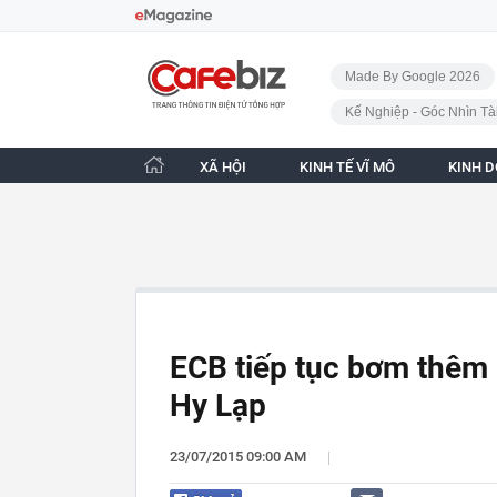
Bỏ qua điều hướng
CafeBiz - Trang chủ
Made By Google 2026
Kế Nghiệp - Góc Nhìn Tà
XÃ HỘI
KINH TẾ VĨ MÔ
KINH 
ECB tiếp tục bơm thêm 
Hy Lạp
|
23/07/2015 09:00 AM