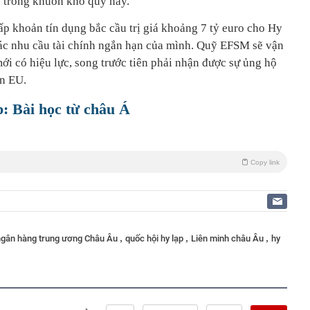
p trong khuôn khổ quỹ này.
p khoản tín dụng bắc cầu trị giá khoảng 7 tỷ euro cho Hy
ác nhu cầu tài chính ngắn hạn của mình. Quỹ EFSM sẽ vận
ới có hiệu lực, song trước tiên phải nhận được sự ủng hộ
ên EU.
 Bài học từ châu Á
Copy link
,
,
,
ngân hàng trung ương Châu Âu
quốc hội hy lạp
Liên minh châu Âu
hy