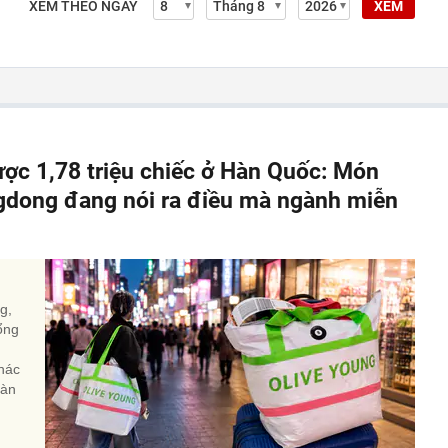
XEM THEO NGÀY
XEM
ợc 1,78 triệu chiếc ở Hàn Quốc: Món
gdong đang nói ra điều mà ngành miễn
g,
ổng
khác
Hàn