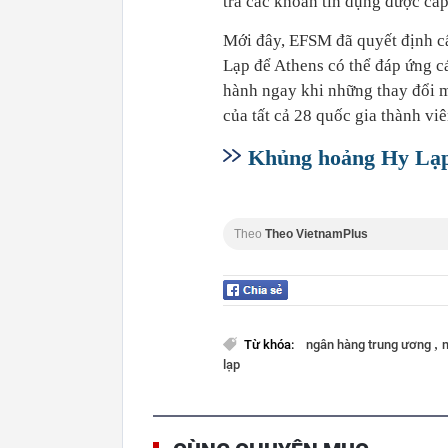
trả các khoản tín dụng được cấ
Mới đây, EFSM đã quyết định cấ
Lạp để Athens có thể đáp ứng c
hành ngay khi những thay đổi m
của tất cả 28 quốc gia thành vi
Khủng hoảng Hy Lạp:
Theo
Theo VietnamPlus
,
Từ khóa:
ngân hàng trung ương
lạp