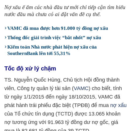
Nợ xấu ế ẩm các nhà đầu tư mới chỉ tiếp cận tìm hiểu
nước đầu mà chưa có ai đặt vấn đề cụ thể.
VAMC đã mua được hơn 91.000 tỷ đồng nợ xấu
Thống đốc giải trình việc “bắt nhốt” nợ xấu
Kiểm toán Nhà nước phát hiện nợ xấu của
SouthernBank lên tới 55,31%
Tốc độ xử lý chậm
TS. Nguyễn Quốc Hùng, Chủ tịch Hội đồng thành
viên, Công ty quản lý tài sản (
VAMC
) cho biết, tính
từ ngày 1/1/2015 đến ngày 18/10/2015, VAMC đã
phát hành trái phiếu đặc biệt (TPĐB) để mua
nợ xấu
của Tổ chức tín dụng (TCTD) được 13.065 khoản
nợ tương ứng với 91.963 tỷ đồng dư nợ gốc, giá
mua là 82.681 tỷ đồng của 39 TCTD.