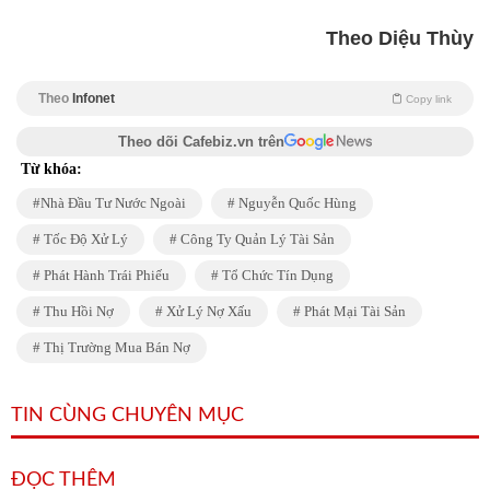
Theo Diệu Thùy
Theo
Infonet
Copy link
Theo dõi Cafebiz.vn trên
Từ khóa:
Nhà Đầu Tư Nước Ngoài
Nguyễn Quốc Hùng
Tốc Độ Xử Lý
Công Ty Quản Lý Tài Sản
Phát Hành Trái Phiếu
Tổ Chức Tín Dụng
Thu Hồi Nợ
Xử Lý Nợ Xấu
Phát Mại Tài Sản
Thị Trường Mua Bán Nợ
TIN CÙNG CHUYÊN MỤC
ĐỌC THÊM