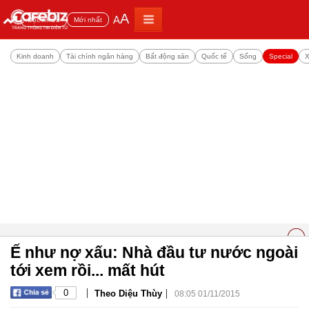
A
A
Đọc nhiều
Mới nhất
Kinh doanh
Tài chính ngân hàng
Bất động sản
Quốc tế
Sống
Special
X
Ế như nợ xấu: Nhà đầu tư nước ngoài
tới xem rồi... mất hút
|
|
0
Theo Diệu Thùy
08:05 01/11/2015