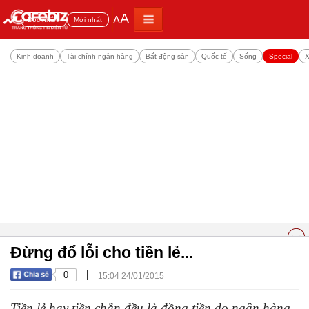
A
A
Đọc nhiều
Mới nhất
Kinh doanh
Tài chính ngân hàng
Bất động sản
Quốc tế
Sống
Special
X
Đừng đổ lỗi cho tiền lẻ...
|
0
15:04 24/01/2015
Tiền lẻ hay tiền chẵn đều là đồng tiền do ngân hàng