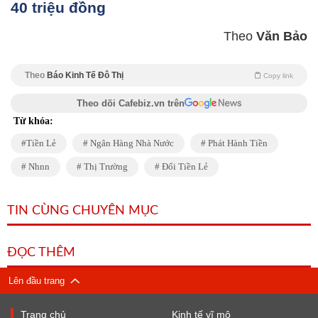
40 triệu đồng
Theo
Văn Bảo
Theo
Báo Kinh Tế Đô Thị
Copy link
Theo dõi Cafebiz.vn trên
Từ khóa:
Tiền Lẻ
Ngân Hàng Nhà Nước
Phát Hành Tiền
Nhnn
Thị Trường
Đổi Tiền Lẻ
TIN CÙNG CHUYÊN MỤC
ĐỌC THÊM
Lên đầu trang
Trang chủ
Kinh tế vĩ mô