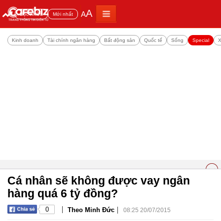
A
A
Đọc nhiều
Mới nhất
Kinh doanh
Tài chính ngân hàng
Bất động sản
Quốc tế
Sống
Special
X
Cá nhân sẽ không được vay ngân
hàng quá 6 tỷ đồng?
|
|
0
Theo Minh Đức
08:25 20/07/2015