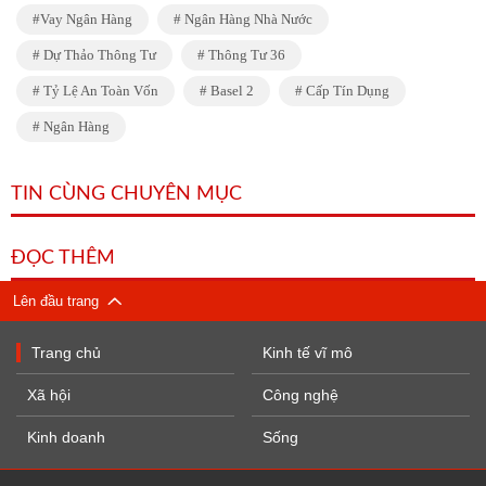
Vay Ngân Hàng
Ngân Hàng Nhà Nước
Dự Thảo Thông Tư
Thông Tư 36
Tỷ Lệ An Toàn Vốn
Basel 2
Cấp Tín Dụng
Ngân Hàng
TIN CÙNG CHUYÊN MỤC
ĐỌC THÊM
Lên đầu trang
Trang chủ
Kinh tế vĩ mô
Xã hội
Công nghệ
Kinh doanh
Sống