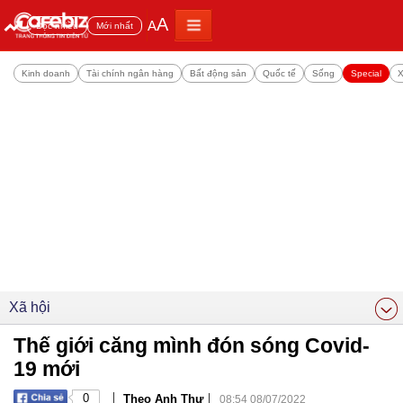
A
A
Đọc nhiều
Mới nhất
Kinh doanh
Tài chính ngân hàng
Bất động sản
Quốc tế
Sống
Special
X
Xã hội
Thế giới căng mình đón sóng Covid-
19 mới
|
|
0
Theo Anh Thư
08:54 08/07/2022