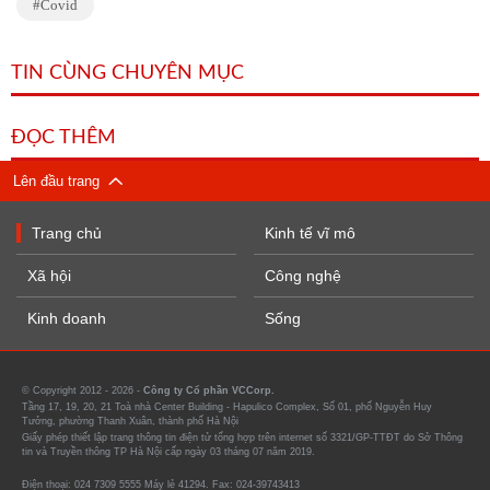
Covid
TIN CÙNG CHUYÊN MỤC
ĐỌC THÊM
Lên đầu trang
Trang chủ
Kinh tế vĩ mô
Xã hội
Công nghệ
Kinh doanh
Sống
© Copyright 2012 - 2026 -
Công ty Cổ phần VCCorp.
Tầng 17, 19, 20, 21 Toà nhà Center Building - Hapulico Complex, Số 01, phố Nguyễn Huy
Tưởng, phường Thanh Xuân, thành phố Hà Nội
Giấy phép thiết lập trang thông tin điện tử tổng hợp trên internet số 3321/GP-TTĐT do Sở Thông
tin và Truyền thông TP Hà Nội cấp ngày 03 tháng 07 năm 2019.
Điện thoại: 024 7309 5555 Máy lẻ 41294. Fax: 024-39743413