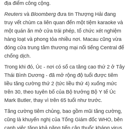
địa điểm công cộng.
Reuters
và
Bloomberg
đưa tin Thượng Hải đang
truy vết chùm ca liên quan đến một tiệm karaoke và
một quán ăn mở cửa trái phép, tổ chức xét nghiệm
hàng loạt và phong tỏa nhiều nơi. Macau cũng vừa
đóng cửa trung tâm thương mại nổi tiếng Central để
chống dịch.
Trong khi đó, Úc - nơi có số ca tăng cao thứ 2 ở Tây
Thái Bình Dương - đã mở rộng độ tuổi được tiêm
liều tăng cường thứ 2 (tức liều thứ 4) xuống mức
trên 30, theo tuyên bố của Bộ trưởng Bộ Y tế Úc
Mark Butler, thay vì trên 65 tuổi như trước.
Tăng cường tiêm chủng, bao gồm mũi tăng cường,
cũng là khuyến nghị của Tổng Giám đốc WHO, bên
cạnh việc tăng khả năng tiếp cận thuốc kháng virus.