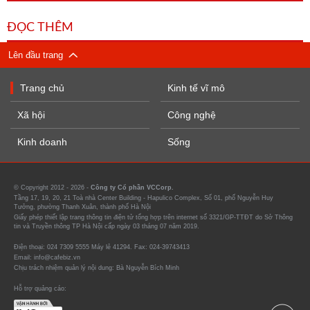
ĐỌC THÊM
Lên đầu trang
Trang chủ
Kinh tế vĩ mô
Xã hội
Công nghệ
Kinh doanh
Sống
© Copyright 2012 - 2026 -
Công ty Cổ phần VCCorp.
Tầng 17, 19, 20, 21 Toà nhà Center Building - Hapulico Complex, Số 01, phố Nguyễn Huy
Tưởng, phường Thanh Xuân, thành phố Hà Nội
Giấy phép thiết lập trang thông tin điện tử tổng hợp trên internet số 3321/GP-TTĐT do Sở Thông
tin và Truyền thông TP Hà Nội cấp ngày 03 tháng 07 năm 2019.
Điện thoại: 024 7309 5555 Máy lẻ 41294. Fax: 024-39743413
Email: info@cafebiz.vn
Chịu trách nhiệm quản lý nội dung: Bà Nguyễn Bích Minh
Hỗ trợ quảng cáo: