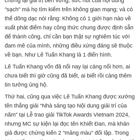
chứng lại giá trị bền vững, sức hút của nội dung
"sạch" mà họ tìm kiếm trên không gian mạng; và có
thể dõng dạc nói rằng: Không có 1 giới hạn nào về
xuất phát điểm hay công thức chung được định sẵn
để thành công, chỉ cần bạn thật sự nghiêm túc với
đam mê của mình, những điều xứng đáng sẽ thuộc
về bạn. Như Lê Tuấn Khang là 1 điển hình.
Lê Tuấn Khang vốn đã nổi nay lại càng nổi hơn, ai
chưa biết thì giờ cũng đã biết, ai biết rồi càng thêm
tin tưởng ủng hộ.
Thứ hai, cũng qua việc Lê Tuấn Khang được xướng
tên thắng giải “Nhà sáng tạo Nội dung giải trí của
năm” tại Lễ trao giải TikTok Awards Vietnam 2024,
nhưng MC sự kiện lại đọc tên Khiết Đan, mà khán
giả được chứng kiến 2 "mảng màu" đối lập. Trong