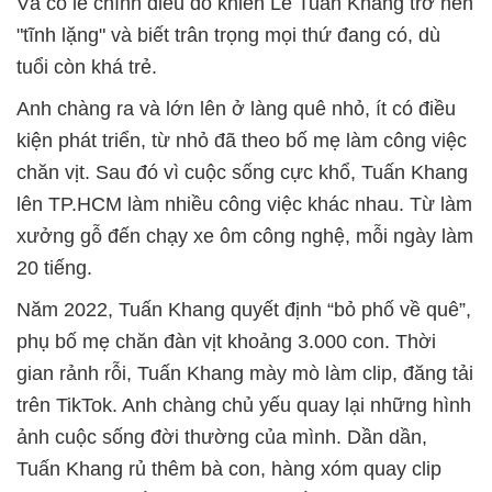
Và có lẽ chính điều đó khiến Lê Tuấn Khang trở nên
"tĩnh lặng" và biết trân trọng mọi thứ đang có, dù
tuổi còn khá trẻ.
Anh chàng ra và lớn lên ở làng quê nhỏ, ít có điều
kiện phát triển, từ nhỏ đã theo bố mẹ làm công việc
chăn vịt. Sau đó vì cuộc sống cực khổ, Tuấn Khang
lên TP.HCM làm nhiều công việc khác nhau. Từ làm
xưởng gỗ đến chạy xe ôm công nghệ, mỗi ngày làm
20 tiếng.
Năm 2022, Tuấn Khang quyết định “bỏ phố về quê”,
phụ bố mẹ chăn đàn vịt khoảng 3.000 con. Thời
gian rảnh rỗi, Tuấn Khang mày mò làm clip, đăng tải
trên TikTok. Anh chàng chủ yếu quay lại những hình
ảnh cuộc sống đời thường của mình. Dần dần,
Tuấn Khang rủ thêm bà con, hàng xóm quay clip