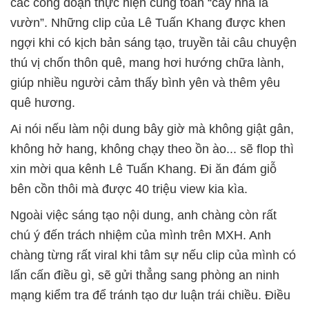
các công đoạn thực hiện cũng toàn “cây nhà lá
vườn”. Những clip của Lê Tuấn Khang được khen
ngợi khi có kịch bản sáng tạo, truyền tải câu chuyện
thú vị chốn thôn quê, mang hơi hướng chữa lành,
giúp nhiều người cảm thấy bình yên và thêm yêu
quê hương.
Ai nói nếu làm nội dung bây giờ mà không giật gân,
không hở hang, không chạy theo ồn ào... sẽ flop thì
xin mời qua kênh Lê Tuấn Khang. Đi ăn đám giỗ
bên cồn thôi mà được 40 triệu view kia kìa.
Ngoài việc sáng tạo nội dung, anh chàng còn rất
chú ý đến trách nhiệm của mình trên MXH. Anh
chàng từng rất viral khi tâm sự nếu clip của mình có
lấn cấn điều gì, sẽ gửi thẳng sang phòng an ninh
mạng kiểm tra để tránh tạo dư luận trái chiều. Điều