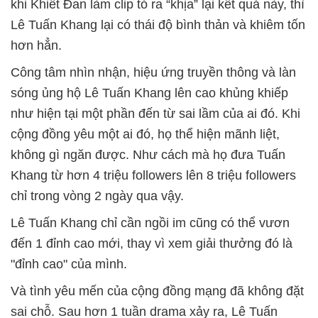
khi Khiết Đan làm clip tỏ ra “khịa” lại kết quả này, thì
Lê Tuấn Khang lại có thái độ bình thản và khiêm tốn
hơn hẳn.
Công tâm nhìn nhận, hiệu ứng truyền thông và làn
sóng ủng hộ Lê Tuấn Khang lên cao khủng khiếp
như hiện tại một phần đến từ sai lầm của ai đó. Khi
cộng đồng yêu một ai đó, họ thể hiện mãnh liệt,
không gì ngăn được. Như cách mà họ đưa Tuấn
Khang từ hơn 4 triệu followers lên 8 triệu followers
chỉ trong vòng 2 ngày qua vậy.
Lê Tuấn Khang chỉ cần ngồi im cũng có thể vươn
đến 1 đỉnh cao mới, thay vì xem giải thưởng đó là
"đỉnh cao" của mình.
Và tình yêu mến của cộng đồng mạng đã không đặt
sai chỗ. Sau hơn 1 tuần drama xảy ra, Lê Tuấn