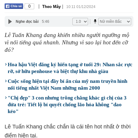
|
|
0
Theo Mây
10:11 01/12/2024
Nghe đọc bài
5:46
Lê Tuấn Khang đang khiến nhiều người ngưỡng mộ
vì nổi tiếng quá nhanh. Nhưng vì sao lại hot đến cỡ
đó?
Hoa hậu Việt đăng ký hiến tạng ở tuổi 29: Nhan sắc rực
rỡ, sở hữu penhouse và biệt thự khu nhà giàu
Cuộc sống hiện tại đầy bí ẩn của mỹ nam truyền hình
nổi tiếng nhất Việt Nam những năm 2000
"Chị đẹp" 3 con nhưng trông chẳng khác gì chị của 3
đứa trẻ: Tiết lộ bí quyết chống lão hóa không "dao
kéo"
Lê Tuấn Khang chắc chắn là cái tên hot nhất ở thời
điểm hiện tại.