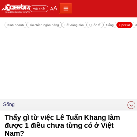
A
A
Đọc nhiều
Mới nhất
Kinh doanh
Tài chính ngân hàng
Bất động sản
Quốc tế
Sống
Special
X
Sống
Thấy gì từ việc Lê Tuấn Khang làm
được 1 điều chưa từng có ở Việt
Nam?