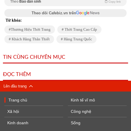
Theo
Báo dân sinh
Copy link
Theo dõi Cafebiz.vn trên
Từ khóa:
Thương Hiệu Thời Trang
Thời Trang Cao Cấp
Khách Hàng Thân Thiết
Hàng Trung Quốc
TIN CÙNG CHUYÊN MỤC
ĐỌC THÊM
Lên đầu trang
Trang chủ
Kinh tế vĩ mô
Xã hội
Công nghệ
Kinh doanh
Sống