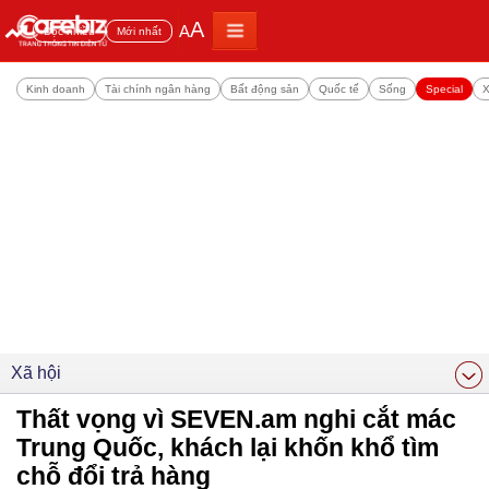
A
A
Đọc nhiều
Mới nhất
Kinh doanh
Tài chính ngân hàng
Bất động sản
Quốc tế
Sống
Special
X
Xã hội
Thất vọng vì SEVEN.am nghi cắt mác
Trung Quốc, khách lại khốn khổ tìm
chỗ đổi trả hàng