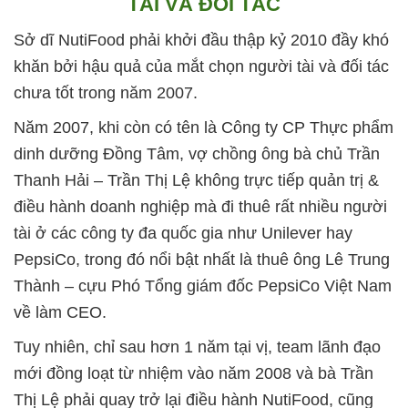
TÀI VÀ ĐỐI TÁC
Sở dĩ NutiFood phải khởi đầu thập kỷ 2010 đầy khó
khăn bởi hậu quả của mắt chọn người tài và đối tác
chưa tốt trong năm 2007.
Năm 2007, khi còn có tên là Công ty CP Thực phẩm
dinh dưỡng Đồng Tâm, vợ chồng ông bà chủ Trần
Thanh Hải – Trần Thị Lệ không trực tiếp quản trị &
điều hành doanh nghiệp mà đi thuê rất nhiều người
tài ở các công ty đa quốc gia như Unilever hay
PepsiCo, trong đó nổi bật nhất là thuê ông Lê Trung
Thành – cựu Phó Tổng giám đốc PepsiCo Việt Nam
về làm CEO.
Tuy nhiên, chỉ sau hơn 1 năm tại vị, team lãnh đạo
mới đồng loạt từ nhiệm vào năm 2008 và bà Trần
Thị Lệ phải quay trở lại điều hành NutiFood, cũng