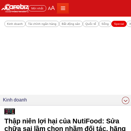
A
A
Đọc nhiều
Mới nhất
Kinh doanh
Tài chính ngân hàng
Bất động sản
Quốc tế
Sống
Special
X
Kinh doanh
Thập niên lợi hại của NutiFood: Sửa
chữa sai lầm chọn nhầm đối tác, hãng