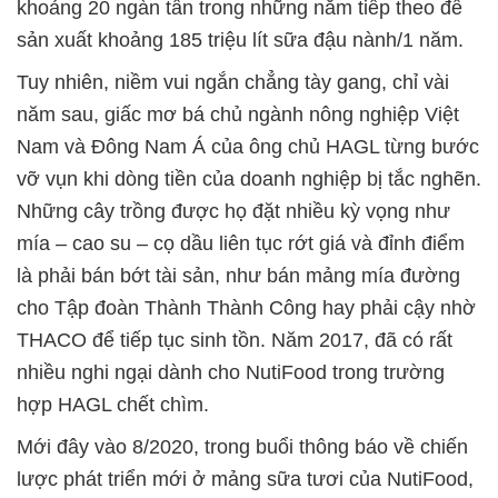
khoảng 20 ngàn tấn trong những năm tiếp theo để
sản xuất khoảng 185 triệu lít sữa đậu nành/1 năm.
Tuy nhiên, niềm vui ngắn chẳng tày gang, chỉ vài
năm sau, giấc mơ bá chủ ngành nông nghiệp Việt
Nam và Đông Nam Á của ông chủ HAGL từng bước
vỡ vụn khi dòng tiền của doanh nghiệp bị tắc nghẽn.
Những cây trồng được họ đặt nhiều kỳ vọng như
mía – cao su – cọ dầu liên tục rớt giá và đỉnh điểm
là phải bán bớt tài sản, như bán mảng mía đường
cho Tập đoàn Thành Thành Công hay phải cậy nhờ
THACO để tiếp tục sinh tồn. Năm 2017, đã có rất
nhiều nghi ngại dành cho NutiFood trong trường
hợp HAGL chết chìm.
Mới đây vào 8/2020, trong buổi thông báo về chiến
lược phát triển mới ở mảng sữa tươi của NutiFood,