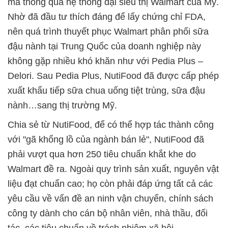
mà thông qua hệ thống đại siêu thị Walmart của Mỹ.
Nhờ đã đầu tư thích đáng để lấy chứng chỉ FDA,
nên quá trình thuyết phục Walmart phân phối sữa
đậu nành tại Trung Quốc của doanh nghiệp này
không gặp nhiều khó khăn như với Pedia Plus –
Delori. Sau Pedia Plus, NutiFood đã được cấp phép
xuất khẩu tiếp sữa chua uống tiệt trùng, sữa đậu
nành…sang thị trường Mỹ.
Chia sẻ từ NutiFood, để có thể hợp tác thành công
với "gã khổng lồ của ngành bán lẻ", NutiFood đã
phải vượt qua hơn 250 tiêu chuẩn khắt khe do
Walmart đề ra. Ngoài quy trình sản xuất, nguyên vật
liệu đạt chuẩn cao; họ còn phải đáp ứng tất cả các
yêu cầu về vấn đề an ninh vận chuyển, chính sách
công ty dành cho cán bộ nhân viên, nhà thầu, đối
tác, các tiêu chuẩn về trách nhiệm xã hội...