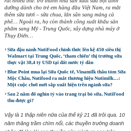
rất nhiều thứ: trở thành nhà sản xuất sữa bột dinh
dưỡng dành cho trẻ em hàng đầu Việt Nam, ra mắt
thêm sữa tươi – sữa chua, lấn sân sang mảng cà
phê… Ngoài ra, họ còn thành công xuất khẩu sản
phẩm sang Mỹ - Trung Quốc, xây dựng nhà máy ở
Thụy Điển…
Sữa đậu nành NutiFood chính thức lên kệ 450 siêu thị
Walmart tại Trung Quốc, ‘tham chiến’ thị trường sữa
thực vật 38,4 tỷ USD tại đất nước tỷ dân
Blue Point mua lại Sữa Quốc tế, Vinamilk thâu tóm Sữa
Mộc Châu, Nutifood ra mắt thương hiệu Nutimilk…:
Một cuộc chơi mới sắp xuất hiện trên ngành sữa?
Sau 2 năm đổ nghìn tỷ vào trang trại bò sữa, NutiFood
thu được gì?
Vậy là 1 thập niên nữa của thế kỷ 21 đã trôi qua. 10
năm thăng trầm chìm nổi, các thuyền trưởng doanh