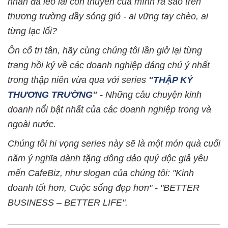
nhân đã lèo lái con thuyền của mình ra sao trên
thương trường đầy sóng gió - ai vững tay chèo, ai
từng lạc lối?
Ôn cố tri tân, hãy cùng chúng tôi lần giở lại từng
trang hồi ký về các doanh nghiệp đáng chú ý nhất
trong thập niên vừa qua với series
"
THẬP KỶ
THƯƠNG TRƯỜNG
"
- Những câu chuyện kinh
doanh nổi bật nhất của các doanh nghiệp trong và
ngoài nước.
Chúng tôi hi vọng series này sẽ là một món quà cuối
năm ý nghĩa dành tặng đông đảo quý độc giả yêu
mến CafeBiz, như slogan của chúng tôi: "Kinh
doanh tốt hơn, Cuộc sống đẹp hơn" - "BETTER
BUSINESS – BETTER LIFE".